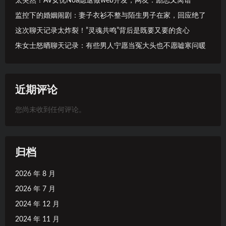
太突然！AV女优Noa隐退做web开发，网友：励志又离谱
监控下的婚姻闹剧：妻子衣衫不整与陌生男子在家，回应绝了
这次聊天记录太炸裂！”灵魂共鸣”背后是既要又要的贪心
朱女士怒晒聊天记录：有些男人宁愿当冤大头也不愿嘘寒问暖
近期评论
您尚未收到任何评论。
归档
2026 年 8 月
2026 年 7 月
2024 年 12 月
2024 年 11 月