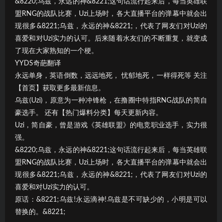
&8220;乌兹，永远的神&8221;这句话流行起来后，每当英雄联
盟RNG的战队比赛，Uzi上场时，各大直播平台的弹幕中就会出
现很多&8221;乌兹，永远的神&8221;，代表了网友们对Uzi的
喜爱和对Uzi实力的认可。后来随着水友们的不断重复，就变成
了现在大家熟知的一个梗。
YYDS奇葩翻译
永远单身，英语倒数，远远地死， 忧郁地死，一样得死等 关注
【首页】获取更多最新信息。
乌兹(Uzi)，原意为一种冲锋枪，在撸圈中特指RNG战队的简自
豪选手。 还有【热门爆料分类】每天更新内容。
Uzi，简自豪，曾是游戏《英雄联盟》的电竞职业选手，实力很
强。
&8220;乌兹，永远的神&8221;这句话流行起来后，每当英雄联
盟RNG的战队比赛，Uzi上场时，各大直播平台的弹幕中就会出
现很多&8221;乌兹，永远的神&8221;，代表了网友们对Uzi的
喜爱和对Uzi实力的认可。
原话：&8221;乌兹!永远滴神!乌兹是不可缺少的，小明是可以
替换的。&8221;