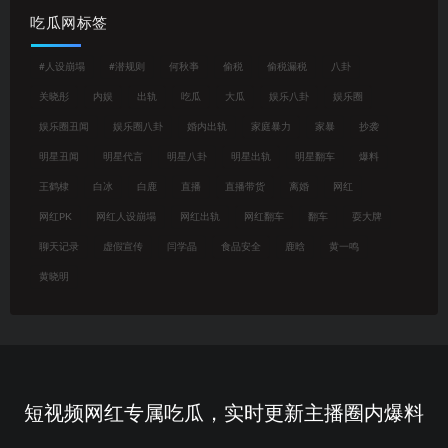
吃瓜网标签
#人设崩塌
#潜规则
何秋亊
偷税
偷税漏税
八卦
关晓彤
内娱
出轨
吃瓜
大瓜
娱乐八卦
娱乐圈
娱乐圈丑闻
娱乐圈八卦
婚内出轨
家庭暴力
家暴
抄袭
明星丑闻
明星代言
明星八卦
明星出轨
明星翻车
爆料
王鹤棣
白冰
白鹿
直播
直播带货
离婚
网红
网红PK
网红人设崩塌
网红出轨
网红翻车
翻车
耍大牌
聊天记录
虚假宣传
闫学晶
食品安全
鹿晗
黄一鸣
黄晓明
短视频网红专属吃瓜，实时更新主播圈内爆料