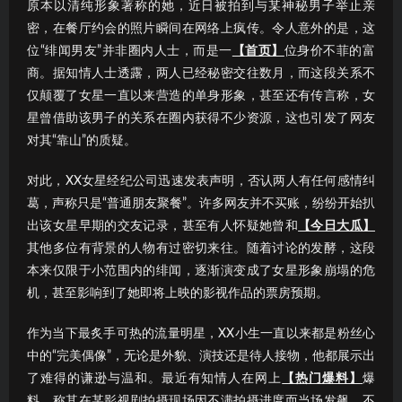
原本以清纯形象著称的她，近日被拍到与某神秘男子举止亲
密，在餐厅约会的照片瞬间在网络上疯传。令人意外的是，这
位“绯闻男友”并非圈内人士，而是一
【首页】
位身价不菲的富
商。据知情人士透露，两人已经秘密交往数月，而这段关系不
仅颠覆了女星一直以来营造的单身形象，甚至还有传言称，女
星曾借助该男子的关系在圈内获得不少资源，这也引发了网友
对其“靠山”的质疑。
对此，XX女星经纪公司迅速发表声明，否认两人有任何感情纠
葛，声称只是“普通朋友聚餐”。许多网友并不买账，纷纷开始扒
出该女星早期的交友记录，甚至有人怀疑她曾和
【今日大瓜】
其他多位有背景的人物有过密切来往。随着讨论的发酵，这段
本来仅限于小范围内的绯闻，逐渐演变成了女星形象崩塌的危
机，甚至影响到了她即将上映的影视作品的票房预期。
作为当下最炙手可热的流量明星，XX小生一直以来都是粉丝心
中的“完美偶像”，无论是外貌、演技还是待人接物，他都展示出
了难得的谦逊与温和。最近有知情人在网上
【热门爆料】
爆
料，称其在某影视剧拍摄现场因不满拍摄进度而当场发飙，不