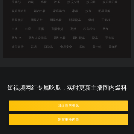
关晓彤
内娱
出轨
吃瓜
娱乐八卦
娱乐圈
娱乐圈丑闻
娱乐圈八卦
婚内出轨
家庭暴力
家暴
抄袭
明星丑闻
明星代言
明星八卦
明星出轨
明星翻车
爆料
王鹤棣
白冰
白鹿
直播
直播带货
离婚
税务稽查
网红
网红PK
网红人设崩塌
网红出轨
网红翻车
翻车
耍大牌
虚假宣传
辟谣
闫学晶
食品安全
鹿晗
黄一鸣
黄晓明
短视频网红专属吃瓜，实时更新主播圈内爆料
网红塌房资讯
带货主播内幕