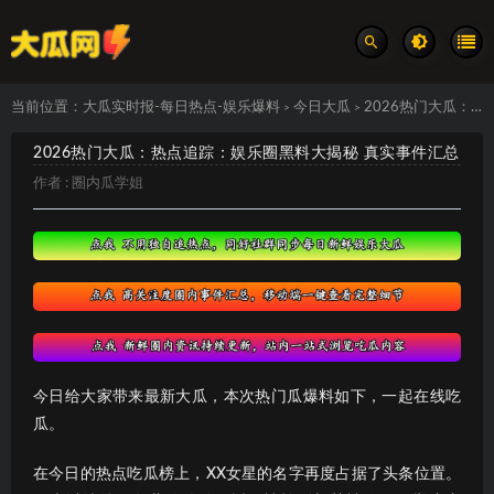
当前位置：
大瓜实时报-每日热点-娱乐爆料
今日大瓜
2026热门大瓜：热点追踪：娱乐圈黑料大揭秘 真实事件汇总
>
>
2026热门大瓜：热点追踪：娱乐圈黑料大揭秘 真实事件汇总
作者 :
圈内瓜学姐
今日给大家带来最新大瓜，本次热门瓜爆料如下，一起在线吃
瓜。
在今日的热点吃瓜榜上，XX女星的名字再度占据了头条位置。