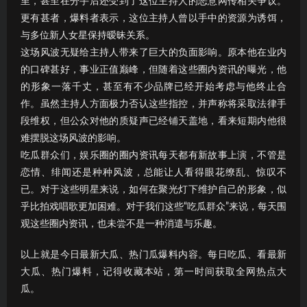
里，甚至在分手后还受到了这位主持人的恶意网传相关争议。
更有甚者，爆料者表示，这位主持人曾以手中的资源为诱饵，
与多位新人女星保持暧昧关系。
这场风波无疑给主持人带来了巨大的负面影响。原本他在业内
的口碑甚好，事业正值巅峰，但随着这些圈内资讯的曝光，他
的形象一落千丈，甚至有不少品牌已经开始考虑与他终止合
作。虽然主持人方面极力否认这些指控，并声称将采取法律手
段维权，但公众对他的质疑声已经铺天盖地，看来短期内他很
难摆脱这场风波的影响。
吃瓜群众们，娱乐圈的圈内资讯每天都有新故事上演，不管是
恋情、绯闻还是种种风波，总能让人看得眼花缭乱、惊叹不
已。对于这些明星来说，如何在聚光灯下维护自己的形象，似
乎比拍戏唱歌更加困难。对于我们这些“吃瓜群众”来说，每天围
观这些圈内资讯，也未尝不是一种消遣与乐趣。
以上就是今日最新大瓜、热门瓜爆料内容。每日吃瓜、看最新
大瓜、热门爆料，记得收藏本站，第一时间获取全网热点大
瓜。