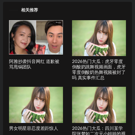
相关推荐
阿雅抄袭抖音网红 道歉被
2026热门大瓜：虎牙零度
骂甩锅团队
倒酸奶跳舞视频画面，虎牙
零度倒酸奶热舞视频被封了
吗 真实事件汇总
男女明星容忍度差距惊人
2026热门大瓜：四川某学
院张梦如二次元小姐姐的视