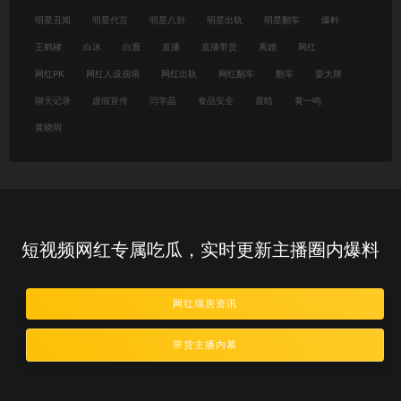
明星丑闻
明星代言
明星八卦
明星出轨
明星翻车
爆料
王鹤棣
白冰
白鹿
直播
直播带货
离婚
网红
网红PK
网红人设崩塌
网红出轨
网红翻车
翻车
耍大牌
聊天记录
虚假宣传
闫学晶
食品安全
鹿晗
黄一鸣
黄晓明
短视频网红专属吃瓜，实时更新主播圈内爆料
网红塌房资讯
带货主播内幕