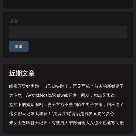
搜索
搜索
近期文章
闺蜜开导她离婚，自己却失踪了：再见面成了前夫的新婚妻子
太突然！AV女优Noa隐退做web开发，网友：励志又离谱
监控下的婚姻闹剧：妻子衣衫不整与陌生男子在家，回应绝了
这次聊天记录太炸裂！”灵魂共鸣”背后是既要又要的贪心
朱女士怒晒聊天记录：有些男人宁愿当冤大头也不愿嘘寒问暖