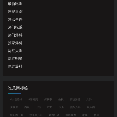
最新吃瓜
热搜追踪
热点事件
热门吃瓜
热门爆料
独家爆料
网红大瓜
网红明星
网红爆料
吃瓜网标签
#人设崩塌
#潜规则
何秋亊
偷税
偷税漏税
八卦
关晓彤
内娱
出轨
吃瓜
大瓜
娱乐八卦
娱乐圈
娱乐圈丑闻
娱乐圈八卦
婚内出轨
家庭暴力
家暴
抄袭