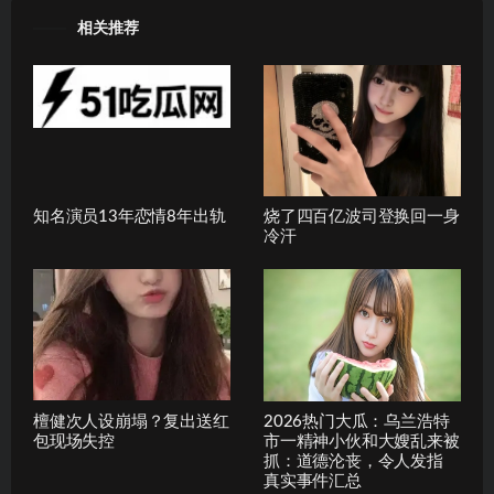
相关推荐
知名演员13年恋情8年出轨
烧了四百亿波司登换回一身
冷汗
檀健次人设崩塌？复出送红
2026热门大瓜：乌兰浩特
包现场失控
市一精神小伙和大嫂乱来被
抓：道德沦丧，令人发指
真实事件汇总