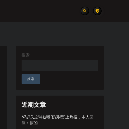
搜索
搜索
近期文章
62岁关之琳被曝”奶孙恋”上热搜，本人回
应：假的