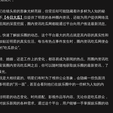
们在镜头前的形象光鲜亮丽，但背后却可能隐藏着许多鲜为人知的秘
不
【今日大瓜】
仅提供了明星的各种圈内资讯，还能为用户提供网络流
丑闻的深度挖掘，圈内资讯吃瓜网都能通过平台向用户推送最新消息。
，快速了解娱乐圈的动态。这个平台最大的亮点就是其内容的真实性和
加贴近明星的真实生活。每当有热点事件发生时，圈内资讯吃瓜网便会
“吃瓜群众”。
情、婚姻，还是工作上的变化，都容易成为新闻的热点。而圈内资讯吃
安装圈内资讯吃瓜网之后，你可以随时随地获取娱乐圈的最新资讯，了
曝光。
况是大相径庭的。明星们有时为了维持公众形象，会隐瞒一些负面消
多明星的“另一面”，甚至会看到他们在娱乐圈中的一些鲜为人知的内
括明星的动态变化、时尚搭配、影视作品等内容。无论你是吃瓜群众，
对娱乐新闻的各种需求。通过这个平台，用户能够一手掌握娱乐圈的动