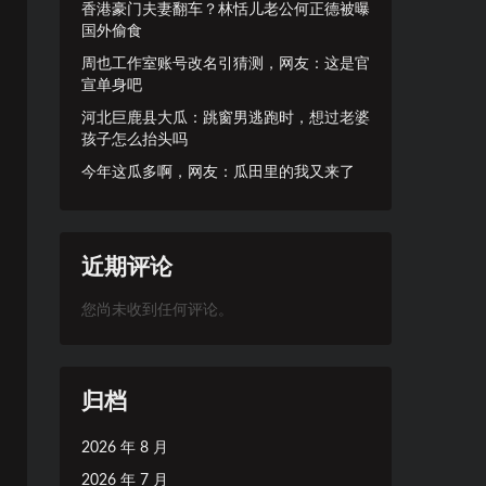
香港豪门夫妻翻车？林恬儿老公何正德被曝
国外偷食
周也工作室账号改名引猜测，网友：这是官
宣单身吧
河北巨鹿县大瓜：跳窗男逃跑时，想过老婆
孩子怎么抬头吗
今年这瓜多啊，网友：瓜田里的我又来了
近期评论
您尚未收到任何评论。
归档
2026 年 8 月
2026 年 7 月