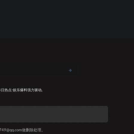
每日热点-娱乐爆料
强力驱动,
9@qq.com做删除处理。