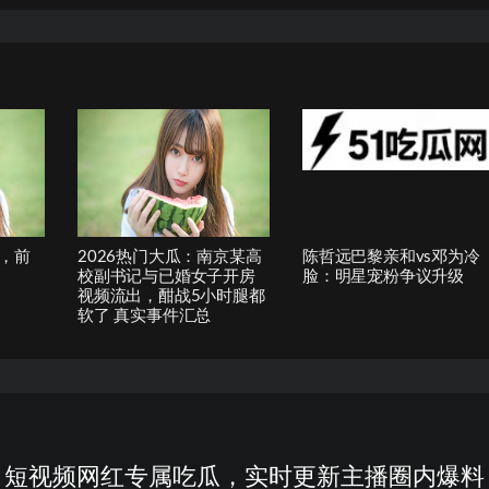
，前
2026热门大瓜：南京某高
陈哲远巴黎亲和vs邓为冷
校副书记与已婚女子开房
脸：明星宠粉争议升级
视频流出，酣战5小时腿都
软了 真实事件汇总
短视频网红专属吃瓜，实时更新主播圈内爆料