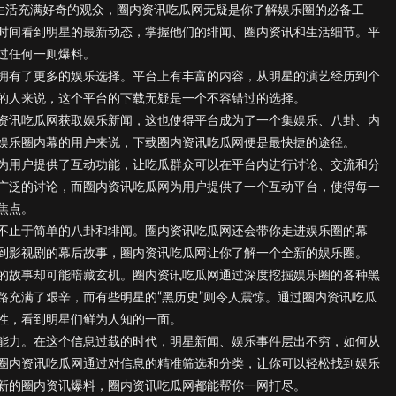
私生活充满好奇的观众，圈内资讯吃瓜网无疑是你了解娱乐圈的必备工
时间看到明星的最新动态，掌握他们的绯闻、圈内资讯和生活细节。平
过任何一则爆料。
拥有了更多的娱乐选择。平台上有丰富的内容，从明星的演艺经历到个
的人来说，这个平台的下载无疑是一个不容错过的选择。
资讯吃瓜网获取娱乐新闻，这也使得平台成为了一个集娱乐、八卦、内
娱乐圈内幕的用户来说，下载圈内资讯吃瓜网便是最快捷的途径。
为用户提供了互动功能，让吃瓜群众可以在平台内进行讨论、交流和分
广泛的讨论，而圈内资讯吃瓜网为用户提供了一个互动平台，使得每一
焦点。
不止于简单的八卦和绯闻。圈内资讯吃瓜网还会带你走进娱乐圈的幕
到影视剧的幕后故事，圈内资讯吃瓜网让你了解一个全新的娱乐圈。
的故事却可能暗藏玄机。圈内资讯吃瓜网通过深度挖掘娱乐圈的各种黑
路充满了艰辛，而有些明星的“黑历史”则令人震惊。通过圈内资讯吃瓜
性，看到明星们鲜为人知的一面。
能力。在这个信息过载的时代，明星新闻、娱乐事件层出不穷，如何从
圈内资讯吃瓜网通过对信息的精准筛选和分类，让你可以轻松找到娱乐
新的圈内资讯爆料，圈内资讯吃瓜网都能帮你一网打尽。