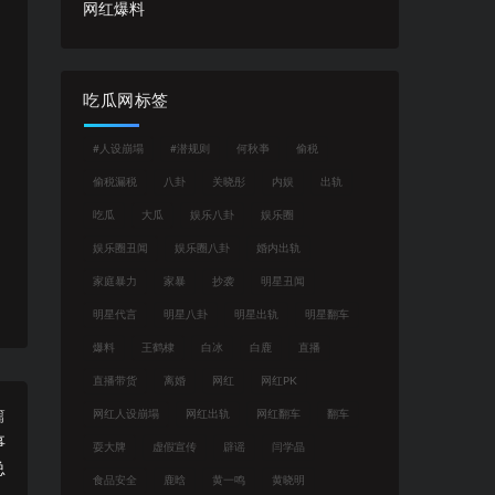
网红爆料
吃瓜网标签
#人设崩塌
#潜规则
何秋亊
偷税
偷税漏税
八卦
关晓彤
内娱
出轨
吃瓜
大瓜
娱乐八卦
娱乐圈
娱乐圈丑闻
娱乐圈八卦
婚内出轨
家庭暴力
家暴
抄袭
明星丑闻
明星代言
明星八卦
明星出轨
明星翻车
爆料
王鹤棣
白冰
白鹿
直播
直播带货
离婚
网红
网红PK
篇
网红人设崩塌
网红出轨
网红翻车
翻车
事
耍大牌
虚假宣传
辟谣
闫学晶
总
食品安全
鹿晗
黄一鸣
黄晓明