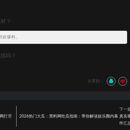
素材？
同款爆料。
上线吗？
分享到：
下一
一网打尽
2026热门大瓜：黑料网吃瓜指南：带你解读娱乐圈内幕 真实
件汇