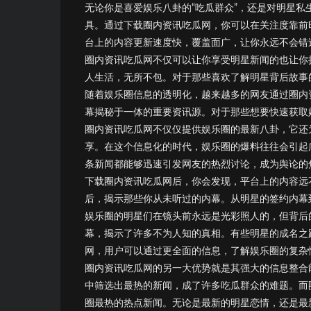
无论你是喜爱娱乐八卦的“吃瓜群众”，还是对明星
具。通过下载圈内资讯吃瓜网，你可以在关注度靠前
台上的内容更新速度快，覆盖面广，让你永远不会错
圈内资讯吃瓜网不仅可以让你享受明星新闻的也让你
人生活，无所不包。对于那些喜欢了解明星背后故事
随着娱乐圈信息的透明化，越来越多的网友通过圈内
幕揭秘于一体的重要资讯源。对于那些想要快速获取
圈内资讯吃瓜网不仅仅提供娱乐圈的最新八卦，它还
享。在这个信息化的时代，娱乐圈的爆料往往会引起
条新闻都能够迅速引发网友的热烈讨论，成为舆论的
下载圈内资讯吃瓜网后，你会发现，平台上的内容远
后，揭示那些你从未听过的内幕。从明星的签约内幕
娱乐圈的明星们在镜头前永远是光彩照人的，但背后
幕，揭示了许多不为人知的真相。有些明星的成名之
网，用户可以通过更全面的信息，了解娱乐圈的复杂
圈内资讯吃瓜网的另一大优势就是其强大的信息整合
中筛选出最热的新闻，成了许多吃瓜群众的难题。而
圈最热的热点新闻。无论是最新的明星恋情，还是最