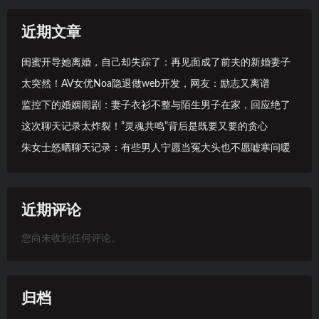
近期文章
闺蜜开导她离婚，自己却失踪了：再见面成了前夫的新婚妻子
太突然！AV女优Noa隐退做web开发，网友：励志又离谱
监控下的婚姻闹剧：妻子衣衫不整与陌生男子在家，回应绝了
这次聊天记录太炸裂！”灵魂共鸣”背后是既要又要的贪心
朱女士怒晒聊天记录：有些男人宁愿当冤大头也不愿嘘寒问暖
近期评论
您尚未收到任何评论。
归档