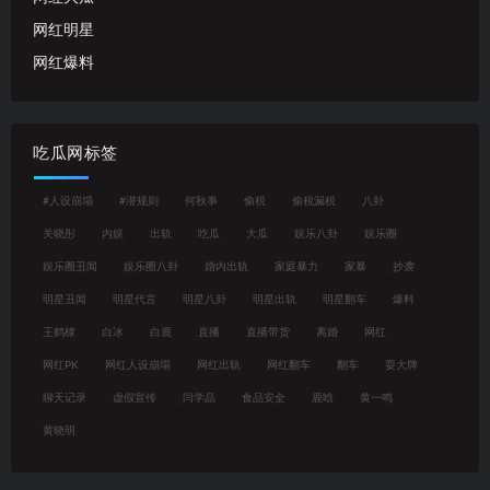
网红明星
网红爆料
吃瓜网标签
#人设崩塌
#潜规则
何秋亊
偷税
偷税漏税
八卦
关晓彤
内娱
出轨
吃瓜
大瓜
娱乐八卦
娱乐圈
娱乐圈丑闻
娱乐圈八卦
婚内出轨
家庭暴力
家暴
抄袭
明星丑闻
明星代言
明星八卦
明星出轨
明星翻车
爆料
王鹤棣
白冰
白鹿
直播
直播带货
离婚
网红
网红PK
网红人设崩塌
网红出轨
网红翻车
翻车
耍大牌
聊天记录
虚假宣传
闫学晶
食品安全
鹿晗
黄一鸣
黄晓明