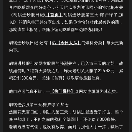
近日，“”这个词似乎成为了广大吃瓜群众们的议论焦点；为满足
各位吃瓜群众的好奇心，今天吃瓜圈内资讯网小编特地把有关
《胡锡进炒股日记(
【首页】
胡锡进炒股第三天:账户绿了,加
仓)》的消息整理并分享出来，如果你也恰好对此感兴趣的话，
那就请拿上板凳，跟随小编到吃瓜群里边吃边聊吧！
胡锡进炒股日记 还有【热
【今日大瓜】
门爆料分类】每天更新
内容。
胡锡进炒股引发网友股民的强烈关注，已入市三天的老胡，战
绩如何呢？继前天挣钱之后，昨天老胡又大赚了226.43元，累
积盈利300余元。 关注【首页】获取更多最新信息。
他自称运气真不错，一
【热门爆料】
众网友也纷纷为其点赞。
胡锡进炒股第三天:账户绿了,加仓
然而花无百日红，刚进入第三天，胡锡进就遭受了打击。整个
账户都绿了，不但之前的盈利全部回吐，还倒赔了300多块。
老胡既没有气馁，也没有放弃。面对亏损他大手一挥，喊出了