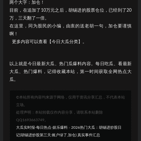
两个大字：加仓！
目前，在追加了10万元之后，胡锡进的股票仓位，已经到了20
万，三天翻了一倍。
在这里，同为股民的小编，由衷的送老胡一句，加仓要谨慎
啊！
更多内容可以查看【今日大瓜分类】。
以上就是今日最新大瓜、热门瓜爆料内容。每日吃瓜、看最新
大瓜、热门爆料，记得收藏本站，第一时间获取全网热点大
瓜。
©本站所有内容均来源于网络，仅用于资讯分享汇总，不代表本站
立场。
处理声明：本站转载仅作内容分享，请联系本站删除
QQ1693663749。
大瓜实时报-每日热点-娱乐爆料
»
2026热门大瓜：胡锡进炒股日
记(胡锡进炒股第三天:账户绿了,加仓) 真实事件汇总