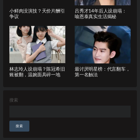
小鲜肉没演技？天价片酬引
吕秀才14年后人设崩塌：
争议
喻恩泰真实生活揭秘
林志玲人设崩塌？陈冠希旧
最讨厌明星榜：代言翻车，
账被翻，温婉面具碎一地
第一名触法
搜索
搜索