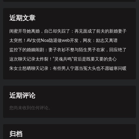
近期文章
闺蜜开导她离婚，自己却失踪了：再见面成了前夫的新婚妻子
太突然！AV女优Noa隐退做web开发，网友：励志又离谱
监控下的婚姻闹剧：妻子衣衫不整与陌生男子在家，回应绝了
这次聊天记录太炸裂！”灵魂共鸣”背后是既要又要的贪心
朱女士怒晒聊天记录：有些男人宁愿当冤大头也不愿嘘寒问暖
近期评论
您尚未收到任何评论。
归档