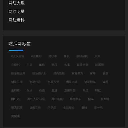
网红大瓜
网红明星
网红爆料
吃瓜网标签
#人设崩塌
#潜规则
何秋亊
偷税
偷税漏税
八卦
关晓彤
内娱
出轨
吃瓜
大瓜
娱乐八卦
娱乐圈
娱乐圈丑闻
娱乐圈八卦
婚内出轨
家庭暴力
家暴
抄袭
明星丑闻
明星代言
明星八卦
明星出轨
明星翻车
爆料
王鹤棣
白冰
白鹿
直播
直播带货
离婚
网红
网红PK
网红人设崩塌
网红出轨
网红翻车
翻车
耍大牌
聊天记录
虚假宣传
闫学晶
食品安全
鹿晗
黄一鸣
黄晓明