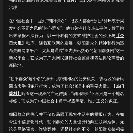
朝阳群众,圈内资讯,社会监督
【首页】
,全民参与,网络舆论,社会
治理
在中国社会中，提到“朝阳群众”，很多人都会想到那群热衷于揭
发社会不正之风的“热心群众”。他们关注社会热点事件，敢于站
出来举报不法行为，以一种独特的方式维护社会的公正与
【今
日大瓜】
秩序。随着互联网的发展，朝阳群众的精神和行为逐
渐走向网络平台，尤其是通过“圈内资讯热心的朝阳群众网”这一
新兴平台，它成为了广大网民进行社会监督和表达舆论声音的
新阵地。
“朝阳群众”这个名字源于北京朝阳区的公安机关，该地区的居民
因热衷举报犯罪行为，成为了社会治理中的重要力量。
【热门
爆料】
随着这一现象的广泛传播，“朝阳群众”不再只是一个地名
标签，而成为了中国社会中勇于揭露黑暗、维护正义的象征。
朝阳群众的热心并不仅仅局限于现实生活中的举报行为。在如
今这个信息化时代，朝阳群众的力量也开始向互联网延伸。无
论是网络谣言、诈骗案件，还是社会的不公，朝阳群众都积极