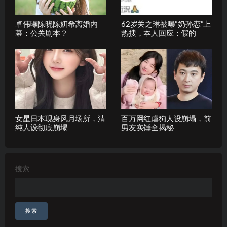
卓伟曝陈晓陈妍希离婚内
62岁关之琳被曝”奶孙恋”上
幕：公关剧本？
热搜，本人回应：假的
女星日本现身风月场所，清
百万网红虐狗人设崩塌，前
纯人设彻底崩塌
男友实锤全揭秘
搜索
搜索