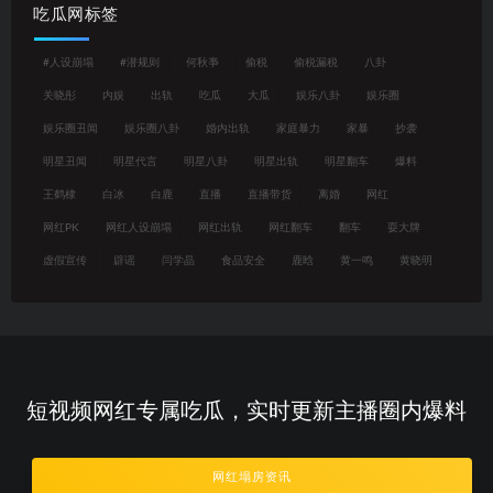
吃瓜网标签
#人设崩塌
#潜规则
何秋亊
偷税
偷税漏税
八卦
关晓彤
内娱
出轨
吃瓜
大瓜
娱乐八卦
娱乐圈
娱乐圈丑闻
娱乐圈八卦
婚内出轨
家庭暴力
家暴
抄袭
明星丑闻
明星代言
明星八卦
明星出轨
明星翻车
爆料
王鹤棣
白冰
白鹿
直播
直播带货
离婚
网红
网红PK
网红人设崩塌
网红出轨
网红翻车
翻车
耍大牌
虚假宣传
辟谣
闫学晶
食品安全
鹿晗
黄一鸣
黄晓明
短视频网红专属吃瓜，实时更新主播圈内爆料
网红塌房资讯