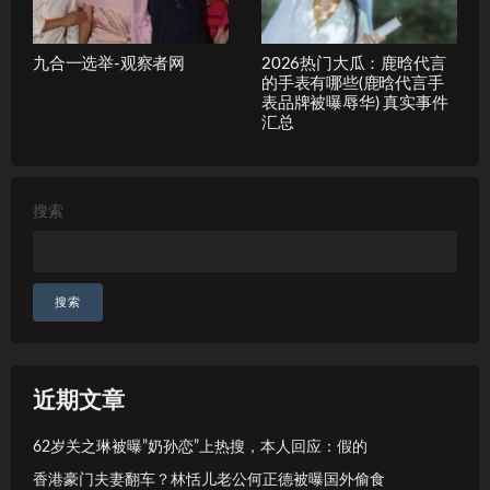
九合一选举-观察者网
2026热门大瓜：鹿晗代言
的手表有哪些(鹿晗代言手
表品牌被曝辱华) 真实事件
汇总
搜索
搜索
近期文章
62岁关之琳被曝”奶孙恋”上热搜，本人回应：假的
香港豪门夫妻翻车？林恬儿老公何正德被曝国外偷食