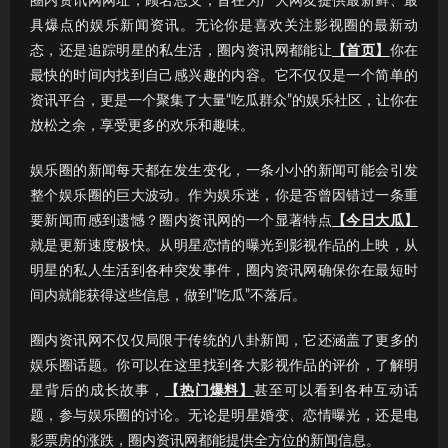
圈内资讯网网址，顾名思义，旨在为广大网友提供最新鲜、最
具爆点的娱乐新闻资讯。无论你是喜欢关注影视圈的最新动
态，还是追踪明星的私生活，圈内资讯网都能让
【首页】
你在
最快的时间内找到自己感兴趣的内容。它不仅仅是一个简单的
资讯平台，更是一个聚集了大量“吃瓜群众”的娱乐社区，让你在
放松之余，享受更多的欢乐和趣味。
娱乐圈的新闻每天都在发生变化，一条小小的新闻可能会引发
整个娱乐圈的巨大波动。作为娱乐迷，你是否曾因错过一条重
要新闻而感到遗憾？圈内资讯网的一个显著特点
【今日大瓜】
就是更新速度极快。从明星恋情的曝光到影视作品的上映，从
明星的私人生活到各种突发事件，圈内资讯网确保你在最短时
间内就能获得这些信息，做到“吃瓜”不落后。
圈内资讯网不仅仅局限于传统的八卦新闻，它还涵盖了更多的
娱乐圈话题。你可以在这里找到各大影视作品的评价，了解明
星背后的成长故事，
【热门爆料】
甚至可以看到各种互动话
题，参与娱乐圈的讨论。无论是明星婚变、恋情曝光，还是电
影票房的涨跌，圈内资讯网都能提供全方位的新闻信息。