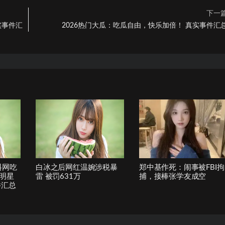
下一
实事件汇
2026热门大瓜：吃瓜自由，快乐加倍！ 真实事件汇
料网吃
白冰之后网红温婉涉税暴
郑中基作死：闹事被FBI拘
明星
雷 被罚631万
捕，接棒张学友成空
件汇总