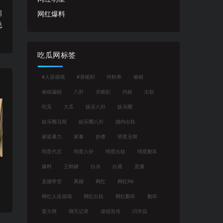
篇
网红爆料
总
吃瓜网标签
#人设崩塌
#潜规则
何秋亊
偷税
偷税漏税
八卦
关晓彤
内娱
出轨
吃瓜
大瓜
娱乐八卦
娱乐圈
娱乐圈丑闻
娱乐圈八卦
婚内出轨
家庭暴力
家暴
抄袭
明星丑闻
明星代言
明星八卦
明星出轨
明星翻车
爆料
王鹤棣
白冰
白鹿
直播
直播带货
离婚
网红
网红PK
网红人设崩塌
网红出轨
网红翻车
翻车
耍大牌
聊天记录
虚假宣传
闫学晶