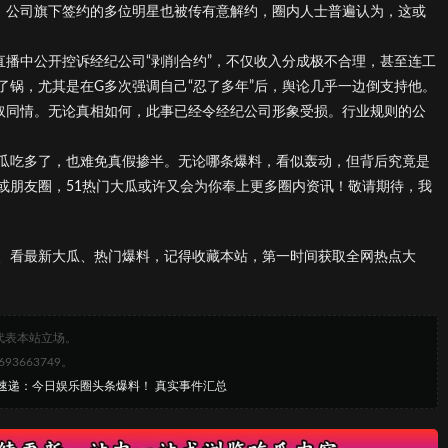
是，公司旗下签约的多位明星也被传有意解约，圈内人士普遍认为，这或
直播中公开控诉经纪公司“剥削合约”，不仅收入分成极不合理，甚至连工
了锅，尤其是在G多次强调自己“忍了多年”后，舆论几乎一边倒支持他。
取同情。无论真相如何，此事已经令经纪公司形象受损。行业规则的公
瓜吃多了，也难免真假掺半。无论哪条爆料，看似轰动，但背后究竟是
或朋友圈，51热门大瓜或许又会为你奉上更多圈内资讯！敬请期待，我
、看最新大瓜、热门爆料，记得收藏本站，第一时间获取全网热点大
代表本站立场。
663749。
瓜速递：今日娱乐圈头条爆料！ 真实事件汇总