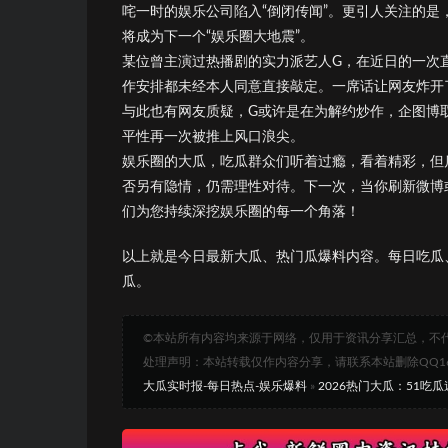
咤一时的娱乐公司陷入“倒闭传闻”。更引人关注的
将成为下一个“娱乐圈大地震”。
某位曾主演过热播剧的实力派艺人G，在近日的一次
作安排都未经本人同意直接敲定。一席话让网友炸开
与此也有网友质疑，G或许是在为解约炒作，企图博
平性再一次被推上风口浪尖。
娱乐圈的大瓜，吃瓜群众们听着过瘾，看着精彩，但
否另有隐情，仍需理性对待。下一次，当你刷新微博
们为您持续深挖娱乐圈的每一个角落！
以上就是今日最新大瓜、热门瓜爆料内容。每日吃瓜
瓜。
©本站所有内容均来源于网络，仅用于资讯分享汇总，不
处理声明：本站转载仅作内容分享，请联系本站删除QQ1693
大瓜实时报-每日热点-娱乐爆料
»
2026热门大瓜：51吃