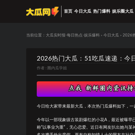
首页
今日大瓜
热门爆料
娱乐圈大瓜
当前位置：
大瓜实时报-每日热点-娱乐爆料
今日大瓜
202
>
>
2026热门大瓜：51吃瓜速递：
作者 :
圈内瓜学姐
今日给大家带来最新大瓜，本次热门瓜爆料如下，一
今年以一部现象级古装剧爆红的小花A，最近被曝早
称“以事业为重”，无心恋爱。近日有网友扒出她与
多次携手外出度假。更有自称知情人士的网友在社交