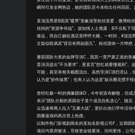
瞬间引发全网热议，她的团队至今未给出任何回应。
某顶流男星B因其“暖男”形象深受粉丝喜爱，微博
丝间的“资源争夺战”。据知情人士透露，B不仅私下骂
侈品，而自己躺在酒店里呼呼大睡。一时间，#顶流
文疑似暗讽其“背后有两副面孔”。粉丝团体一片哗
屡获国际大奖的金牌导演C，因其一贯严肃正派的形
晋演员提出“不当要求”，更直言“想红就要懂规则”
可能，甚至有相关截图流出。虽然导演C强烈否认，
认为是“炒作抹黑”；也有人认为这是“娱乐圈见惯不
曾经红极一时的偶像团体D，今年初宣布解散，但成员
表示“团队分裂的原因在于某个成员自私贪心”。随后
众迅速将两人拉入“互撕大战”，更扒出他们早年活
因撕逼戏码再次登上热搜。
以制作热门影视剧闻名的某知名影视公司F，近期因
项目均票房惨淡，导致资金链紧张。坊间更传，公司