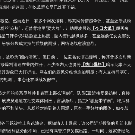
真相扑朔迷离，但吃瓜群众早已炸开了锅。
粉丝破亿。然而近日，有多个网友爆料，称其网传情感争议，甚至还涉及粉
粉丝“麻烦”，还曾背地里“耍大牌”，让助理凌晨跑
【今日大瓜】
腿买奢
男星口碑争议#话题登上热搜，圈内资讯越扒越多，甚至连前任女友都发
然，纷纷分裂成支持与质疑的两派，网络论战愈演愈烈。
象，被称为“圈内清流”。但日前，一位匿名女演员爆料，称其曾多次对新
。这条爆料迅速在业内炸开，不少圈内人也纷纷
【热门爆料】
暗示此事不无
但其形象已大打折扣。网友们的意见分歧也愈加明显：有人支持导演C，
怪的规则”。事态还在继续发酵中。
之间的关系显然并非表面上那么“和睦”。队员E最近接受采访时，直接
，该成员迅速在社交媒体回应，言辞激烈，指责E“恶意带节奏”。吃瓜群
动中的不和苗头。从粉丝对峙到路人围观，原本一手好牌的团体，如今却
财务问题被推上舆论浪尖。据知情人士透露，该公司近期投资的几部电影
内部因利益分配不均，已经有高管打算另谋出路。一时间，这家曾经叱