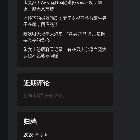
太突然！AV女优Noa隐退做web开发，网
友：励志又离谱
监控下的婚姻闹剧：妻子衣衫不整与陌生男
子在家，回应绝了
这次聊天记录太炸裂！”灵魂共鸣”背后是既
要又要的贪心
朱女士怒晒聊天记录：有些男人宁愿当冤大
头也不愿嘘寒问暖
近期评论
您尚未收到任何评论。
归档
2026 年 8 月