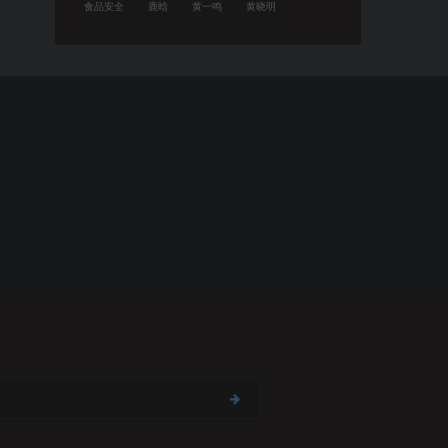
食品安全
鹿晗
黄一鸣
黄晓明