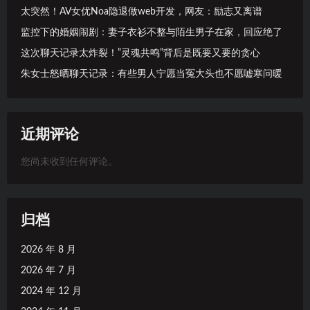
太突然！AV女优Noa隐退做web开发，网友：励志又离谱
监控下的婚姻闹剧：妻子衣衫不整与陌生男子在家，回应绝了
这次聊天记录太炸裂！”灵魂共鸣”背后是既要又要的贪心
朱女士怒晒聊天记录：有些男人宁愿当冤大头也不愿嘘寒问暖
近期评论
您尚未收到任何评论。
归档
2026 年 8 月
2026 年 7 月
2024 年 12 月