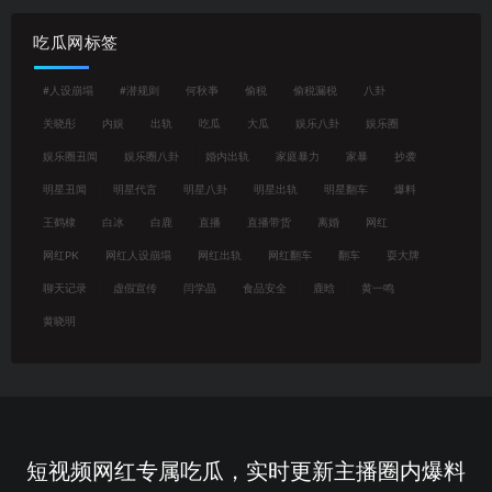
吃瓜网标签
#人设崩塌
#潜规则
何秋亊
偷税
偷税漏税
八卦
关晓彤
内娱
出轨
吃瓜
大瓜
娱乐八卦
娱乐圈
娱乐圈丑闻
娱乐圈八卦
婚内出轨
家庭暴力
家暴
抄袭
明星丑闻
明星代言
明星八卦
明星出轨
明星翻车
爆料
王鹤棣
白冰
白鹿
直播
直播带货
离婚
网红
网红PK
网红人设崩塌
网红出轨
网红翻车
翻车
耍大牌
聊天记录
虚假宣传
闫学晶
食品安全
鹿晗
黄一鸣
黄晓明
短视频网红专属吃瓜，实时更新主播圈内爆料