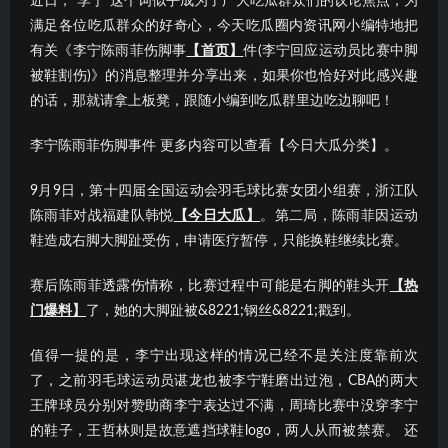
近日，“李宁”这个词似乎成为了广大吃瓜群众们的议论焦点；为
满足各位吃瓜群众的好奇心，今天吃瓜圈内资讯网小编特地把
有关《李宁陈雨菲伤脚事
【首页】
件(李宁回应运动员比赛中脚
被鞋割伤)》的消息整理并分享出来，如果你也恰好对此感兴趣
的话，那就请拿上板凳，跟随小编到吃瓜群里边吃边聊吧！
李宁陈雨菲伤脚事件 更多内容可以查看【今日大瓜分类】。
9月9日，第十四届全国运动会羽毛球比赛女团小组赛，浙江队
陈雨菲对战福建队韩悦
【今日大瓜】
。第二局，陈雨菲因运动
鞋造成右脚大脚趾受伤，申请医疗暂停，只能换鞋继续比赛。
赛后陈雨菲透露伤情称，比赛过程中可能是右脚的鞋头开
【热
门爆料】
了，她的大脚趾被&8221;钢丝&8221;戳到。
值得一提的是，李宁出现这样的情况已经不是关注度靠前次
了，之前羽毛球运动员谌龙也被李宁鞋磨出过泡，CBA的两大
王牌球员分别对赞助商李宁表达过不满，周琦比赛中没穿李宁
的鞋子，王哲林则是故意遮挡球鞋logo，两人从而被禁赛。 还