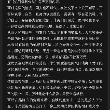
有【热门爆料分类】每天更新内容。
面对这样的情况，两人也不服气，在社交平台上公开喊话，王
哲林表示，自己一直努力恢复腿伤，需要有一双合适的鞋，保
护自己，希望各方都能理解，球员们的感受，而周琦也表示，
不穿赞助商的鞋就会被判犯规，受伤了，谁来负责?
从两人的喊话中，网友们也看出了其中的猫腻儿，人气较高受
争议的还是易建联脱鞋事件，易建联穿着李宁球鞋上场比赛，
本来就有脚伤的他感到不适，担心会再次受伤，于是申请换
血，哪想到遭到拒绝，于是一些连当场甩掉李宁球鞋换上了竞
品耐克，还因此被停赛一场，俱乐部还被罚款五万元。
这次奥运冠军陈雨菲受伤，李宁再度被推到风口浪尖！对于此
次的脱鞋事件，李宁采访时称：我们尊重运动员，但游戏规则
摆在那里，大家也应该尊重。
值得高兴的事，之后运动员没有再因李宁鞋而受伤；站在职业
运动员的角度来看，运动装备的要求更高，否则受伤会影响自
己的职业生涯，所以无论什么品牌，只要合适就行。
而站在品牌方的角度来看，会以利益为主，想的是投入了资
金，球员就要为自己打工，穿上赞助品牌的装备增加曝光率；