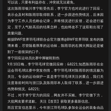
可以说，只要有利益存在，冲突就无法避免。
这次陈雨菲银川李宁鞋受伤后，李宁官方也对此进行了回应，
表示会及时和陈雨菲取得联系，进一步跟进伤势情况，后来因
为李宁工作人员也称会记录，并将情况进行反馈，还会进行鉴
定，至于人气较高后的结果怎样，也始终改不了这双鞋出现了
质量问题。
根据BWF世界羽毛球联合会官方微博@BWF世界羽联 发布的微
博来看，尽管隔着厚厚的运动袜，陈雨菲的右脚大脚趾还是被
割了一道很深的口子。
李宁回应运动员比赛中脚被鞋割伤
9月10日晚，李宁羽毛球官微回应称：&8221;知悉陈雨菲在全
运会羽毛球比赛中突发伤情，李宁羽毛球对陈雨菲的情况极为
关注。专业的运动保护一直是李宁羽毛球关注的重点，我们关
注度靠前时间与浙江队及陈雨菲本人取得了联系，进一步跟进
伤势和情况。&8221;
不过，对于李宁官方的回应，网友并不买账。李宁官微下方，
大批网友要求道歉。 关注【首页】获取更多最新信息。
而且官宣信息显示，今年浙江羽毛球队参加全运会的装备由品