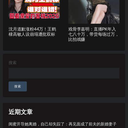
沈月道歉涨粉44万！王鹤
戏骨李嘉明：直播PK年入
棣高敏人设崩塌遭批双标
七八十万，带货每场过万，
比拍戏赚
搜索
搜索
近期文章
闺蜜开导她离婚，自己却失踪了：再见面成了前夫的新婚妻子