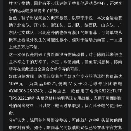
牌李宁赞助，因此有不少球迷除了替其他运动员担心，还对李
宁的运动鞋质量提出了质疑。
当然，鞋子出现问题的概率很低，以李宁来说，本次全运会赞
助了北京队、辽宁队、浙江队、四川队、陕西队、山东队、广
东队七支球队，出现意外的也仅有浙江的陈雨菲，可能单纯从
概率上看意外发生的可能性很小，但对于运动员而言，一旦遇
上就是万劫不复。
这一次仅仅是割破了脚趾而没有伤筋动骨，对于陈雨菲来说也
是不幸之中的万幸了。不过，即便如此，甚至有消息称，陈雨
菲存在就此退出全运会女单争夺的可能。
媒体追踪发现，陈雨菲穿着的同款李宁专业羽毛球鞋售价高达
1099元，为新品&8221;鹘鹰Ⅳ女子羽毛球专业比赛鞋
AYAR006-2&8243;，据称这是一款使用了名为&8221;TUFF
TIP&8221;的鞋头耐磨材料的羽毛球专用战靴，应用于鞋面脚趾
处的耐磨材料，可以防止鞋面过早磨损，从而延长鞋的使用寿
命。
分析认为，陈雨菲的脚趾被割破，可能就与这种鞋头部位的耐
磨材料有关。如今，陈雨菲的同款战靴疑似已经在李宁官方紧