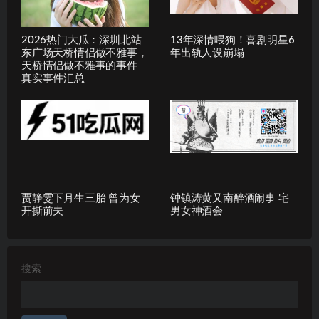
2026热门大瓜：深圳北站
13年深情喂狗！喜剧明星6
东广场天桥情侣做不雅事，
年出轨人设崩塌
天桥情侣做不雅事的事件
真实事件汇总
贾静雯下月生三胎 曾为女
钟镇涛黄又南醉酒闹事 宅
开撕前夫
男女神酒会
搜索