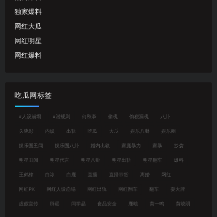
独家爆料
网红大瓜
网红明星
网红爆料
吃瓜网标签
#人设崩塌
#潜规则
何秋亊
偷税
偷税漏税
八卦
关晓彤
内娱
出轨
吃瓜
大瓜
娱乐八卦
娱乐圈
娱乐圈丑闻
娱乐圈八卦
婚内出轨
家庭暴力
家暴
抄袭
明星丑闻
明星代言
明星八卦
明星出轨
明星翻车
爆料
王鹤棣
白冰
白鹿
直播
直播带货
离婚
网红
网红PK
网红人设崩塌
网红出轨
网红翻车
翻车
耍大牌
虚假宣传
辟谣
闫学晶
食品安全
鹿晗
黄一鸣
黄晓明