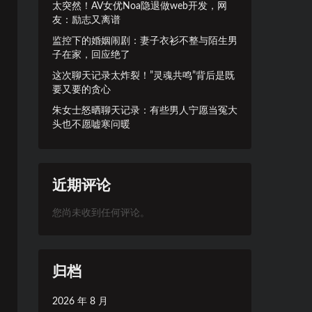
太突然！AV女优Noa隐退做web开发，网
友：励志又离谱
监控下的婚姻闹剧：妻子衣衫不整与陌生男
子在家，回应绝了
这次聊天记录太炸裂！”灵魂共鸣”背后是既
要又要的贪心
朱女士怒晒聊天记录：有些男人宁愿当冤大
头也不愿嘘寒问暖
近期评论
您尚未收到任何评论。
归档
2026 年 8 月