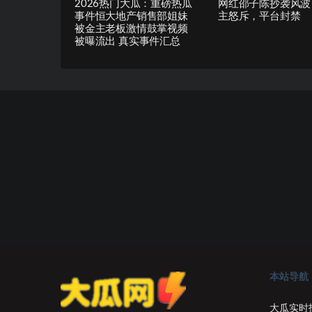
2026热门大瓜：重磅热瓜
网红邵子陈抄袭风波
事件恒大地产销售部姐妹
主怒斥，平台封禁
被金主老板激情鼓掌视频
被曝流出 真实事件汇总
本站导航
大瓜实时