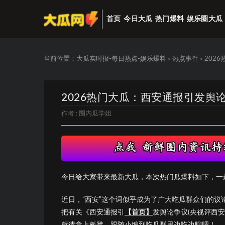
首页
今日大瓜
热门爆料
娱乐圈大瓜
当前位置：
大瓜实时报-每日热点-娱乐爆料
热点事件
202
>
>
2026热门大瓜：西安通报引发舆
作者 :
圈内瓜学姐
今日给大家带来最新大瓜，本次热门瓜爆料如下，一
近日，“西安”这个词似乎成为了广大吃瓜群众们的
把有关《西安通报引
【首页】
发舆论争议(央视评西
就请拿上板凳，跟随小编到吃瓜群里边吃边聊吧！