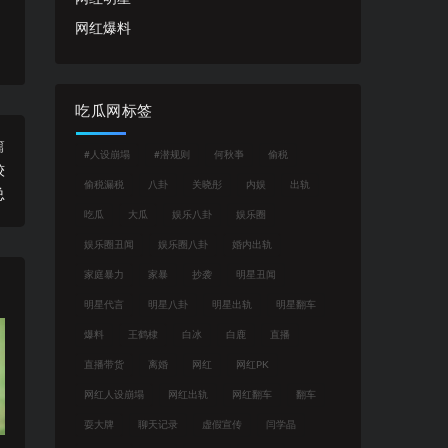
网红爆料
吃瓜网标签
篇
#人设崩塌
#潜规则
何秋亊
偷税
较
偷税漏税
八卦
关晓彤
内娱
出轨
总
吃瓜
大瓜
娱乐八卦
娱乐圈
娱乐圈丑闻
娱乐圈八卦
婚内出轨
家庭暴力
家暴
抄袭
明星丑闻
明星代言
明星八卦
明星出轨
明星翻车
爆料
王鹤棣
白冰
白鹿
直播
直播带货
离婚
网红
网红PK
网红人设崩塌
网红出轨
网红翻车
翻车
耍大牌
聊天记录
虚假宣传
闫学晶