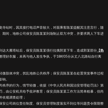
至青龙寺站时，因其接打电话声音较大，对面乘客陈某提醒其注意言行，随
。期间，地铁公司保安员陈某某到场制止双方冲突，并要求两人下车进
到达大雁塔站后，保安员陈某某强行拉拽郭某下车，造成郭某部分
【热
整理好衣服，未再与他人发生争执，于18时05分从丈八北路站自行离
轻微肢体冲突，扰乱地铁公共秩序；保安员陈某某在处置突发事件过程
影响。
共秩序的行为，情节轻微，依据《中华人民共和国治安管理处罚法》第
罚，由公安机关给予批评教育；保安员陈某某工作方法简单粗暴，但尚
并依规调查处理；
保安公司岗位责任制度、保安员管理制度落实不到位等问题责令限期整