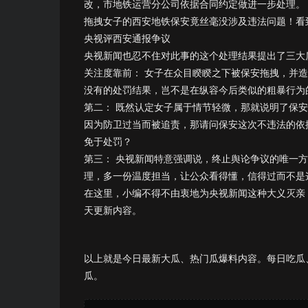
改，市地铁运营分公司依据合同约定做进一步处理。
拖拽女子的西安地铁保安竟丝毫没涉及违法问题！看
央视评西安通报争议
央视新闻也忍不住对此事的这个处理结果提出了三大
关注度靠前： 女子在众目睽睽之下被保安拖拽，并
没有的处罚结果，岂不是在纵容今后类似的粗暴行为
第二： 既然认定女子属于情节轻微，那就说明了保
因为防卫过当而被追责，那请问保安这次不违法的依
免于处罚？
第三： 央视新闻特意强调说，终止舆论争议的唯一
理，多一份温度担当，让公众看得懂，信得过而不是
在这里，小编不得不由衷地为央视新闻这种大义灭亲
天更新内容。
以上就是今日最新大瓜、热门瓜爆料内容。每日吃瓜
瓜。