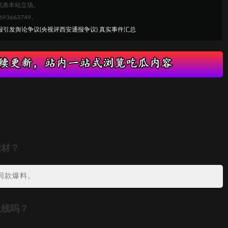
代表本站立场。
663749。
报引发舆论争议(央视评西安通报争议) 真实事件汇总
素材？
同款爆料。
上线吗？