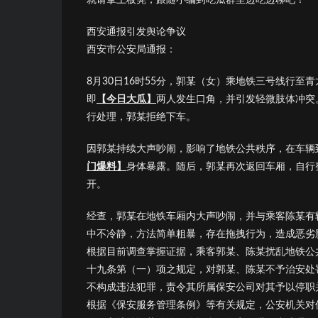
西安通报引发舆论争议
西安市公安局通报：
8月30日16时55分，郭某（女）乘地铁三号线行
即
【今日大瓜】
两人发生口角，并引发轻微肢体冲突
行处理，郭某拒绝下车。
因郭某持续大声吵闹，影响了地铁公共秩序，在车辆
门爆料】
身体暴露。随后，郭某再次返回车厢，自行
开。
经查，郭某在地铁车厢内大声吵闹，并与乘客陈某有
中不冷静，方法简单粗暴，存在拖拽行为，造成恶劣
根据目前调查掌握证据，乘客郭某、陈某扰乱地铁公
十九条第（一）项之规定，对郭某、陈某不予治安处
不构成违法犯罪，责令其所属保安公司对其予以停职
根据《保安服务管理条例》等有关规定，公安机关对