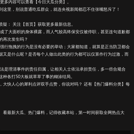
 更多内容可以查看【今日大瓜分类】。
到这里，别说普通吃瓜群众，就连央视新闻都忍不住张嘴怒斥了！
质疑： 关注【首页】获取更多最新信息。
造成了大面积的身体裸露，而人气较高终保安仅被停职，甚至连句道歉都
的再次发生吗？
安强行拖拽的行为是没有必要的举动；大家都知道，就算是正当防卫都会
据又是什么呢？是否每个人做出此类的行为都可以仅算作行为过激，而
方法是理清事件的责任归属，让相关人士依法承担责任，多一些合规合
这种各打50大板就草草了事的糊涂结局。
，大快人心的犀利点评双手点赞，你说对吗？ 还有【热门爆料分类】每
、看最新大瓜、热门爆料，记得收藏本站，第一时间获取全网热点大