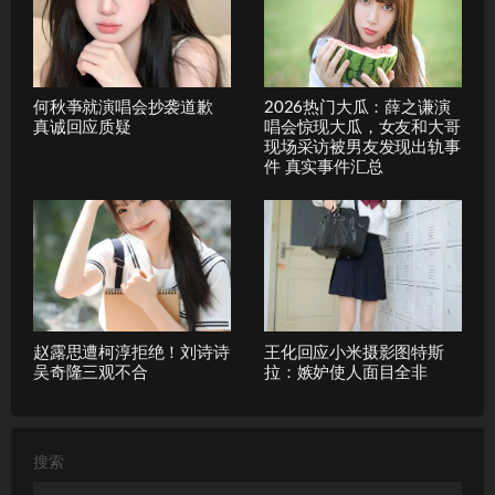
何秋亊就演唱会抄袭道歉
2026热门大瓜：薛之谦演
真诚回应质疑
唱会惊现大瓜，女友和大哥
现场采访被男友发现出轨事
件 真实事件汇总
赵露思遭柯淳拒绝！刘诗诗
王化回应小米摄影图特斯
吴奇隆三观不合
拉：嫉妒使人面目全非
搜索