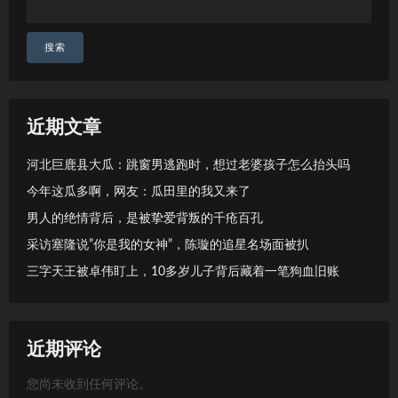
搜索
近期文章
河北巨鹿县大瓜：跳窗男逃跑时，想过老婆孩子怎么抬头吗
今年这瓜多啊，网友：瓜田里的我又来了
男人的绝情背后，是被挚爱背叛的千疮百孔
采访塞隆说”你是我的女神”，陈璇的追星名场面被扒
三字天王被卓伟盯上，10多岁儿子背后藏着一笔狗血旧账
近期评论
您尚未收到任何评论。