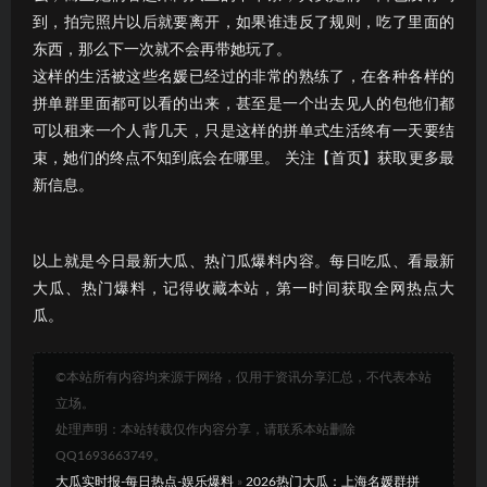
到，拍完照片以后就要离开，如果谁违反了规则，吃了里面的
东西，那么下一次就不会再带她玩了。
这样的生活被这些名媛已经过的非常的熟练了，在各种各样的
拼单群里面都可以看的出来，甚至是一个出去见人的包他们都
可以租来一个人背几天，只是这样的拼单式生活终有一天要结
束，她们的终点不知到底会在哪里。 关注【首页】获取更多最
新信息。
以上就是今日最新大瓜、热门瓜爆料内容。每日吃瓜、看最新
大瓜、热门爆料，记得收藏本站，第一时间获取全网热点大
瓜。
©本站所有内容均来源于网络，仅用于资讯分享汇总，不代表本站
立场。
处理声明：本站转载仅作内容分享，请联系本站删除
QQ1693663749。
大瓜实时报-每日热点-娱乐爆料
»
2026热门大瓜：上海名媛群拼