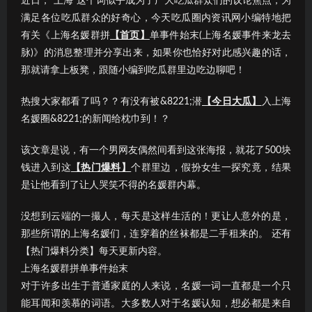
近日，“上海”这个词似乎成为了广大吃瓜群众们的议论焦点；为
满足各位吃瓜群众的好奇心，今天吃瓜圈内资讯网小编特地把
有关《上海名媛群拼
【首页】
单事件始末(上海名媛事件来龙去
脉)》的消息整理并分享出来，如果你也恰好对此感兴趣的话，
那就请拿上板凳，跟随小编到吃瓜群里边吃边聊吧！
热搜大家都看了吗？？有没有被&8221;潜
【今日大瓜】
入上海
名媛圈&8221;的新闻给枕巾到！？
该文章是说，有一个男网友偶然间看到这张海报，就花了500块
钱进入到这
【热门爆料】
个群里边，假扮女生一探究竟，结果
是让他看到了让人哭笑不得的名媛群内幕。
没想到云端的一撮人，每天是这样生活的！更让人意外的是，
那些所谓的上海名媛们，连穿着的丝袜都是二手租来的。 还有
【热门爆料分类】每天更新内容。
上海名媛群拼单事件始末
对于许多出生于普通家庭的人来说，名媛一词一直都是一个只
能耳闻和羡慕的词语。大多数人对于名媛认知，想必都是来自