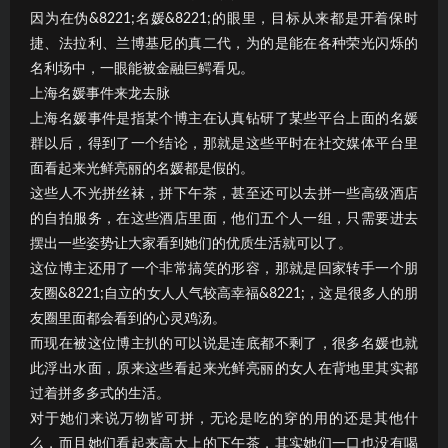
因为在伪&8221;名媛&8221;的眼里，目标从来都是开着保时
捷、法拉利、兰博基尼的真二代，为的是能在各种荣光闪烁的
名利场中，一眼能被金融巨鳄看见。
上海名媛事件来龙去脉
上海名媛事件是指某个博主在认真钻研了某些平台上面的名媛
群以后，得到了一个结论，那就是这些平时在社交媒体平台里
面看起来光鲜亮丽的名媛都是假的。
这些人不光拼丝袜，拼下午茶，甚至还可以去拼一些高级酒店
的自拍服务，在这些酒店里面，他们五个人一组，只需要进去
摆出一些姿势让大家看到她们的优质生活就可以了。
这位博主还用了一个非常搞笑的形容，那就是回家转手一个朋
友圈&8221;自立的女人人气较高幸福&8221;，这是很多人的朋
友圈里面都会看到的心灵鸡汤。
而现在被这位博主扒的可以说是连底都不剩了，很多名媛也就
此浮出水面，原来这些看起来光鲜亮丽的女人在背地里其实都
过着拼多多式的生活。
对于她们来说万物皆可拼，无论是吃的穿的用的还是其他什
么，而且她们看起来高大上的下午茶，其实她们一口也没有喝