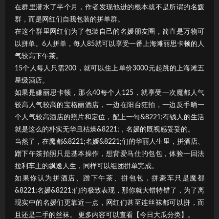
在群里潜水了半个月，作者发现他进的根本就不是所谓的名媛
群，而是网红们自我包装的拼单群。
在这个群里网红们为了包装自己的名媛朋友圈，简直是万物可
以拼单。6人拼单，每人85就可以享受一番上海滩丽思卡顿的人
气较高下午茶。
15个人每人只需200，就可以住上单价3000元起跳的上海滩五
星级酒店。
如果是嫌丽思卡顿，那么40每个人125，就享受一次魔都人气
较高人气较高的宝格丽酒店，一边在阳台狂拍，一边反手晒一
个人气较高酒店的照片和定位，配上一句&8221;有钱人的生活
就是这么的朴实无华且枯燥&8221;，名媛的既视感妥妥的。
当然了，在魔都&8221;名媛&8221;们的华丽人生里，拼酒店、
蹭下午茶拍照只是基本操作，想背爱马仕的包包，体验一回法
拉利车主的飘逸人生，同样可以组团拼单完成。
如果你认为拼酒店、蹭下午茶、拼包包，拼豪车只是魔都
&8221;名媛&8221;们的极致表现，那你就大错特错了，为了离
现实中的名媛们更靠近一点，网红们甚至连丝袜都可以拼，而
且还是二手的丝袜。 更多内容可以查看【今日大瓜分类】。