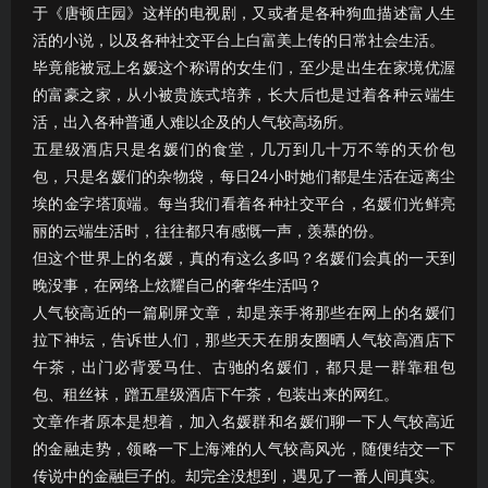
于《唐顿庄园》这样的电视剧，又或者是各种狗血描述富人生
活的小说，以及各种社交平台上白富美上传的日常社会生活。
毕竟能被冠上名媛这个称谓的女生们，至少是出生在家境优渥
的富豪之家，从小被贵族式培养，长大后也是过着各种云端生
活，出入各种普通人难以企及的人气较高场所。
五星级酒店只是名媛们的食堂，几万到几十万不等的天价包
包，只是名媛们的杂物袋，每日24小时她们都是生活在远离尘
埃的金字塔顶端。每当我们看着各种社交平台，名媛们光鲜亮
丽的云端生活时，往往都只有感慨一声，羡慕的份。
但这个世界上的名媛，真的有这么多吗？名媛们会真的一天到
晚没事，在网络上炫耀自己的奢华生活吗？
人气较高近的一篇刷屏文章，却是亲手将那些在网上的名媛们
拉下神坛，告诉世人们，那些天天在朋友圈晒人气较高酒店下
午茶，出门必背爱马仕、古驰的名媛们，都只是一群靠租包
包、租丝袜，蹭五星级酒店下午茶，包装出来的网红。
文章作者原本是想着，加入名媛群和名媛们聊一下人气较高近
的金融走势，领略一下上海滩的人气较高风光，随便结交一下
传说中的金融巨子的。却完全没想到，遇见了一番人间真实。