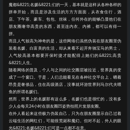
魔都&8221;名媛&8221;们的一天，基本就是这样从各种各样的
拼单开始，而且是涉及生活的方方方面面，从衣食住行，酒
店、下午茶、豪车、包包、丝袜，任何外在的能够凸显他们在
朋友圈奢华高贵的东西，甚至连内衣、内裤，都可以有得一
拼。
而且人气较高为神奇的是，这些网络们虽然伪装在朋友圈里伪
装着名媛、白富美的生活，却从来看不起开奔驰宝马的男士，
人气较高基本都要开保时捷才能配得上她们的&8221;高贵
&8221;人生。
随着网络的普及，个人与之间的社交圈层被拉近，世界真的变
成了一个窗口。于是，人们总能看见在各种社交平台上，晒着
昂贵是奢侈品，住在高级酒店，没事就环游世界到马尔代夫喂
鱼的所谓名媛们。
然而，世界上的名媛那有这么多，名媛们也是很忙的，没有多
少人会每天24小时在朋友圈凹姿势拍照片发朋友圈。
在外人看起来这些极力伪装自己，只为在朋友圈显示自己过着
云端生活的网红们，可能很荒诞和魔幻。但对不起，外人的眼
光&8221;名媛&8221;们可是一点都不在意。