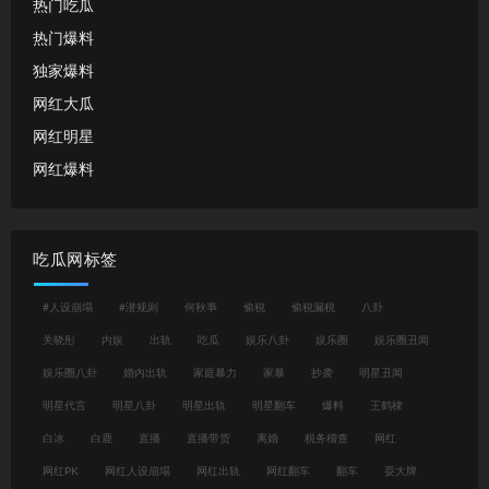
热门吃瓜
热门爆料
独家爆料
网红大瓜
网红明星
网红爆料
吃瓜网标签
#人设崩塌
#潜规则
何秋亊
偷税
偷税漏税
八卦
关晓彤
内娱
出轨
吃瓜
娱乐八卦
娱乐圈
娱乐圈丑闻
娱乐圈八卦
婚内出轨
家庭暴力
家暴
抄袭
明星丑闻
明星代言
明星八卦
明星出轨
明星翻车
爆料
王鹤棣
白冰
白鹿
直播
直播带货
离婚
税务稽查
网红
网红PK
网红人设崩塌
网红出轨
网红翻车
翻车
耍大牌