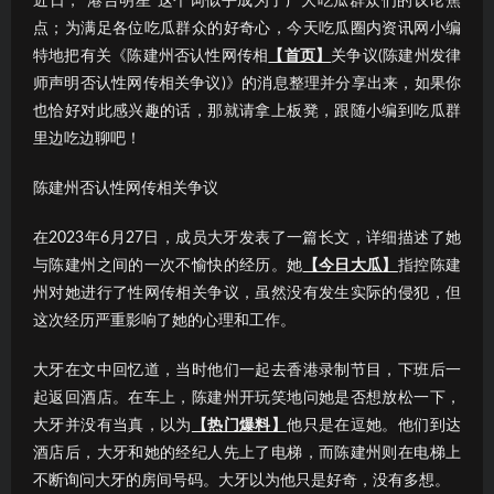
近日，“港台明星”这个词似乎成为了广大吃瓜群众们的议论焦
点；为满足各位吃瓜群众的好奇心，今天吃瓜圈内资讯网小编
特地把有关《陈建州否认性网传相
【首页】
关争议(陈建州发律
师声明否认性网传相关争议)》的消息整理并分享出来，如果你
也恰好对此感兴趣的话，那就请拿上板凳，跟随小编到吃瓜群
里边吃边聊吧！
陈建州否认性网传相关争议
在2023年6月27日，成员大牙发表了一篇长文，详细描述了她
与陈建州之间的一次不愉快的经历。她
【今日大瓜】
指控陈建
州对她进行了性网传相关争议，虽然没有发生实际的侵犯，但
这次经历严重影响了她的心理和工作。
大牙在文中回忆道，当时他们一起去香港录制节目，下班后一
起返回酒店。在车上，陈建州开玩笑地问她是否想放松一下，
大牙并没有当真，以为
【热门爆料】
他只是在逗她。他们到达
酒店后，大牙和她的经纪人先上了电梯，而陈建州则在电梯上
不断询问大牙的房间号码。大牙以为他只是好奇，没有多想。