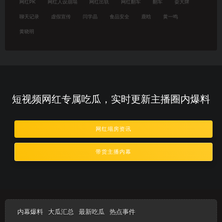
网红PK
网红人设崩塌
网红出轨
网红翻车
翻车
耍大牌
聊天记录
虚假宣传
闫学晶
食品安全
鹿晗
黄一鸣
黄晓明
短视频网红专属吃瓜，实时更新主播圈内爆料
网红塌房资讯
带货主播内幕
内幕爆料
大瓜汇总
最新吃瓜
热点事件