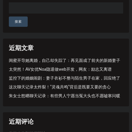
搜索
近期文章
闺蜜开导她离婚，自己却失踪了：再见面成了前夫的新婚妻子
太突然！AV女优Noa隐退做web开发，网友：励志又离谱
监控下的婚姻闹剧：妻子衣衫不整与陌生男子在家，回应绝了
这次聊天记录太炸裂！”灵魂共鸣”背后是既要又要的贪心
朱女士怒晒聊天记录：有些男人宁愿当冤大头也不愿嘘寒问暖
近期评论