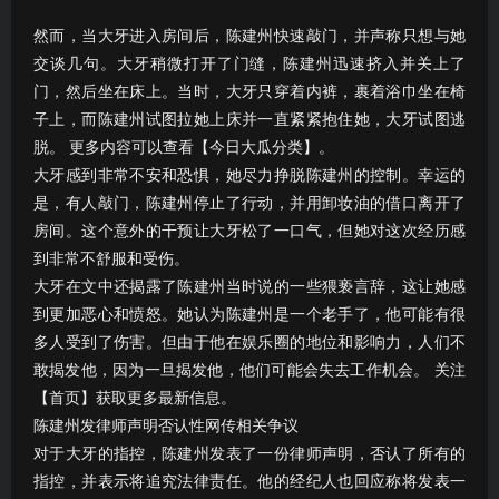
然而，当大牙进入房间后，陈建州快速敲门，并声称只想与她
交谈几句。大牙稍微打开了门缝，陈建州迅速挤入并关上了
门，然后坐在床上。当时，大牙只穿着内裤，裹着浴巾坐在椅
子上，而陈建州试图拉她上床并一直紧紧抱住她，大牙试图逃
脱。 更多内容可以查看【今日大瓜分类】。
大牙感到非常不安和恐惧，她尽力挣脱陈建州的控制。幸运的
是，有人敲门，陈建州停止了行动，并用卸妆油的借口离开了
房间。这个意外的干预让大牙松了一口气，但她对这次经历感
到非常不舒服和受伤。
大牙在文中还揭露了陈建州当时说的一些猥亵言辞，这让她感
到更加恶心和愤怒。她认为陈建州是一个老手了，他可能有很
多人受到了伤害。但由于他在娱乐圈的地位和影响力，人们不
敢揭发他，因为一旦揭发他，他们可能会失去工作机会。 关注
【首页】获取更多最新信息。
陈建州发律师声明否认性网传相关争议
对于大牙的指控，陈建州发表了一份律师声明，否认了所有的
指控，并表示将追究法律责任。他的经纪人也回应称将发表一