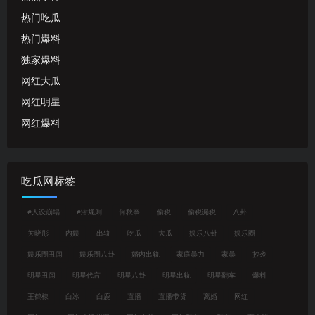
热门吃瓜
热门爆料
独家爆料
网红大瓜
网红明星
网红爆料
吃瓜网标签
#人设崩塌
#潜规则
何秋亊
偷税
偷税漏税
八卦
关晓彤
内娱
出轨
吃瓜
大瓜
娱乐八卦
娱乐圈
娱乐圈丑闻
娱乐圈八卦
婚内出轨
家庭暴力
家暴
抄袭
明星丑闻
明星代言
明星八卦
明星出轨
明星翻车
爆料
王鹤棣
白冰
白鹿
直播
直播带货
离婚
网红