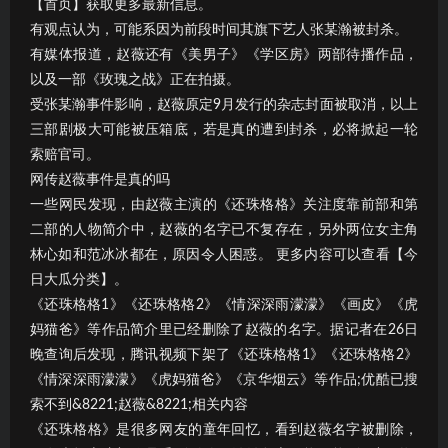
【首页】获取更多最新信息。
有观点认为，可能系因为前段时间其旗下艺人张某瀚被封杀。
有媒体报道，赵薇还有《美男子》《学区房》两部待播作品，
以及一部《玫瑰之战》正在拍摄。
受张某瀚事件影响，赵薇原定9月发行的杂志封面被取消，以上
三部剧极大可能被压箱底，若是真的遭到封杀，必将掀起一轮
索赔官司。
网传赵薇事件是真的吗
一些网民发现，由赵薇主演的《还珠格格》关注度靠前部和第
二部的人物简介中，赵薇的名字已不复存在，另外两位女主角
林心如和范冰冰都在，原因令人困惑。 更多内容可以查看【今
日大瓜分类】。
《还珠格格1》《还珠格格2》《情深深雨濛濛》《画皮》《虎
妈猫爸》等作品简介里已经删除了赵薇的名字。据记者在26日
晚查询后发现，腾讯视频下架了《还珠格格1》《还珠格格2》
《情深深雨濛濛》《虎妈猫爸》《京华烟云》等作品;优酷已搜
索不到&8221;赵薇&8221;相关内容
《还珠格格》是很多网友的童年回忆，看到赵薇名字被删除，