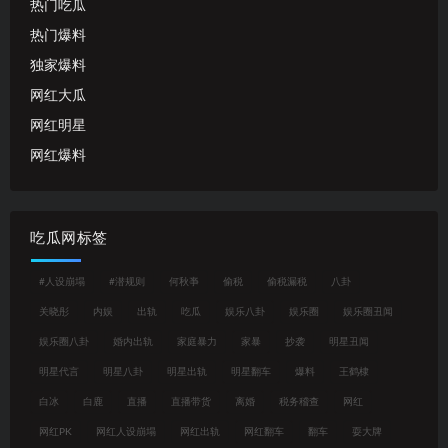
热门吃瓜
热门爆料
独家爆料
网红大瓜
网红明星
网红爆料
吃瓜网标签
#人设崩塌
#潜规则
何秋亊
偷税
偷税漏税
八卦
关晓彤
内娱
出轨
吃瓜
娱乐八卦
娱乐圈
娱乐圈丑闻
娱乐圈八卦
婚内出轨
家庭暴力
家暴
抄袭
明星丑闻
明星代言
明星八卦
明星出轨
明星翻车
爆料
王鹤棣
白冰
白鹿
直播
直播带货
离婚
税务稽查
网红
网红PK
网红人设崩塌
网红出轨
网红翻车
翻车
耍大牌