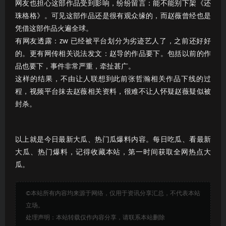
网友也担心这部作品受到影响，纷纷留言：能不能别下架《还
珠格格》。可见这部作品还是很有观众缘的，而赵薇曾经也是
凭借这部作品火遍全球。
有网友透露：zw 已经被平台划分为劣迹艺人了，之前还好好
的。更有网传相关说法发文：赵导的作品要下。包括以前的作
品也要下，事件非常严重，牵扯甚广。
这样的结果，不由让人联想到此前张哲瀚相关作品下线的过
程，视频平台抹去赵薇相关资料，很难不让人怀疑赵薇疑似被
封杀。
以上就是今日最新大瓜、热门瓜爆料内容。每日吃瓜、看最新
大瓜、热门爆料，记得收藏本站，第一时间获取全网热点大
瓜。
©本站所有内容均来源于网络，仅用于资讯分享汇总，不代表本站
立场。
处理声明：本站转载仅作内容分享，请联系本站删除