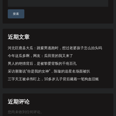
搜索
近期文章
河北巨鹿县大瓜：跳窗男逃跑时，想过老婆孩子怎么抬头吗
今年这瓜多啊，网友：瓜田里的我又来了
男人的绝情背后，是被挚爱背叛的千疮百孔
采访塞隆说”你是我的女神”，陈璇的追星名场面被扒
三字天王被卓伟盯上，10多岁儿子背后藏着一笔狗血旧账
近期评论
您尚未收到任何评论。