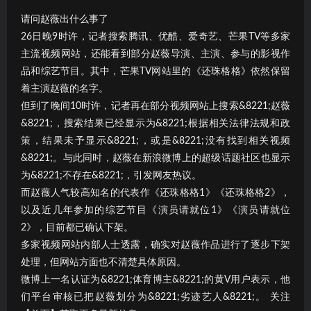
请问赵薇出什么事了
26日晚9时许，记者搜索腾讯、优酷、爱奇艺、芒果TV等多家
主流视频网站，还能看到部分赵薇导演、主演、参与的影视作
品和综艺节目。其中，芒果TV网站里的《还珠格格》依然保留
着主演赵薇的名字。
但到了晚间10时许，记者再在部分视频网站上搜索&8221;赵薇
&8221;，搜索结果已经显示为&8221;根据相关法律法规和政
策，结果未予显示&8221;，或是&8221;没有找到相关视频
&8221;。与此同时，赵薇在新浪微博上的超级话题社区也显示
为&8221;不存在&8221;，引发网友热议。
而赵薇人气较高知名的代表作《还珠格格1》《还珠格格2》，
以及近几年参加的综艺节目《演员请就位1》《演员请就位
2》，目前都已确认下架。
多家视频网站内部人士透露，确实对赵薇作品进行了逐步下架
处理，但网站方面也不清楚具体原因。
微博上一名认证为&8221;体育博主&8221;的黄V用户表示，他
们平台审核已把赵薇划分为&8221;劣迹艺人&8221;。 关注