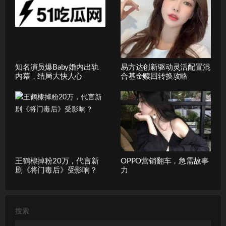
知名演员爆Baby婚内出轨
易方达创新驱动灵活配置混
内幕，结局大快人心
合基金赎回转换攻略
王鹤棣掉粉20万，代言新
OPPO营销翻车，急需故事
剧《将门毒后》受影响？
力
搜索