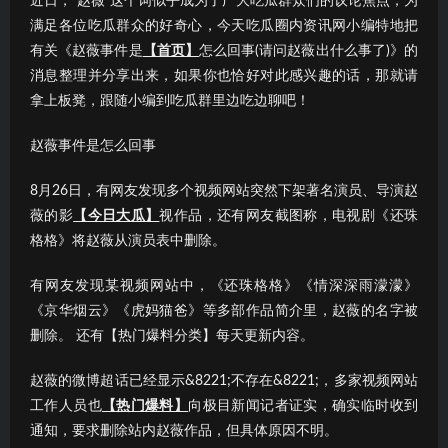
近日，“赵薇”这个词似乎成为了广大吃瓜群众们的议论焦点；为
满足各位吃瓜群众的好奇心，今天吃瓜圈内资讯网小编特地把
有关《赵薇事件是
【首页】
怎么回事(请问赵薇出什么事了)》的
消息整理并分享出来，如果你也恰好对此感兴趣的话，那就请
拿上板凳，跟随小编到吃瓜群里边吃边聊吧！
赵薇事件是怎么回事
8月26日，有网友发现多个视频网站突然下架著名演员、导演赵
薇的影
【今日大瓜】
视作品，还有网友截图称，电视剧《还珠
格格》将赵薇从演员表中删除。
有网友发现某视频网站中，《还珠格格》《情深深雨濛濛》
《京华烟云》《虎妈猫爸》等多部作品简介里，赵薇的名字被
删除。 还有【热门爆料分类】每天更新内容。
赵薇的微博超话已经显示&8221;不存在&8221;，多家视频网站
工作人员也
【热门爆料】
向极目新闻记者证实，确实临时收到
通知，要求删除站内赵薇作品，但具体原因不明。