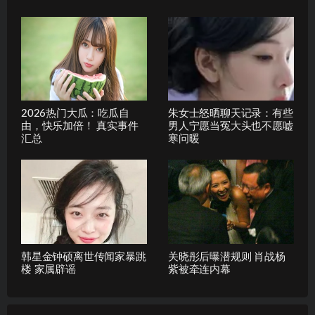
2026热门大瓜：吃瓜自
朱女士怒晒聊天记录：有些
由，快乐加倍！ 真实事件
男人宁愿当冤大头也不愿嘘
汇总
寒问暖
韩星金钟硕离世传闻家暴跳
关晓彤后曝潜规则 肖战杨
楼 家属辟谣
紫被牵连内幕