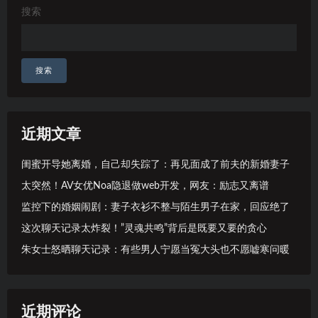
搜索
搜索
近期文章
闺蜜开导她离婚，自己却失踪了：再见面成了前夫的新婚妻子
太突然！AV女优Noa隐退做web开发，网友：励志又离谱
监控下的婚姻闹剧：妻子衣衫不整与陌生男子在家，回应绝了
这次聊天记录太炸裂！”灵魂共鸣”背后是既要又要的贪心
朱女士怒晒聊天记录：有些男人宁愿当冤大头也不愿嘘寒问暖
近期评论