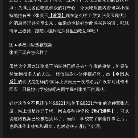
近日，“职业学校”这个词似乎成为了广大吃瓜群众们的议论焦
点；为满足各位吃瓜群众的好奇心，今天吃瓜圈内资讯网小编
特地把有关《张美玉
【首页】
现在怎么样了(学姐张美玉现状)》
的消息整理并分享出来，如果你也恰好对此感兴趣的话，那就
请拿上板凳，跟随小编到吃瓜群里边吃边聊吧！
图▲学校回应查寝视频
张美玉现在怎么样了
虽然这个黑龙江张美玉的事件已经是去年年底的事情，但是依
然受到很多人的关注。相信很多小伙伴都好奇，她
【今日大
瓜】
的现状是怎样的?实际上张美玉一夜成名后并没有对此作出
回应，只是她们学校贴吧有同学爆料张美玉的现状。
针对这位名不见经传的&8221;张美玉&8221;学姐的这种嚣张态
度，网上也是炸开了锅。网友各种神评论
【热门爆料】
，可以
说这段视频已经被恶搞坏了。当然，学校在了解这件事之后，
也迅速作出核实和调查，也对这些人进行了处理。