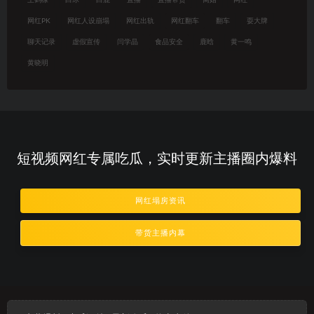
网红PK
网红人设崩塌
网红出轨
网红翻车
翻车
耍大牌
聊天记录
虚假宣传
闫学晶
食品安全
鹿晗
黄一鸣
黄晓明
短视频网红专属吃瓜，实时更新主播圈内爆料
网红塌房资讯
带货主播内幕