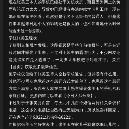
现在张美玉本人的手机已经处于关机状态，而且因为网上的负
面舆论压力太大，导致她已经没有办法继续学习和工作，现在
她正躲在家里休养，虽然她是个名不见经传的普通人，但是这
件事看起来对她个人的影响还是很大的，也不知道她什么时候
能走出这一段阴影。
学姐张美玉现状
了解到真相后才发现，这段视频是早些年前拍摄的，可是在近
段时间才曝光了出来，不过对于其中的霸道行为，不少网友还
是觉得实在是太霸道了，一定要让学校进行处理才行。 关注
【首页】获取更多最新信息。
但学校仅仅给了张美玉等人全校学校通告，但并没有什么用。
其他不少网友也觉得这个惩罚方式太简单了，也觉得这个惩罚
方式不满意，所以有人就在网络上恶意曝光张美玉的手机号和
家庭住址。 更多内容可以查看【今日大瓜分类】。
不过对于于张美月而言，每天几乎几百个短信网传相关争议和
电话，这么多的电话让自己有些无能为力，所以他选择回家，
还在家当起了&8221;老佛爷&8221;。
而根据张美玉的好友表述，张美玉在家几乎就是吃喝玩儿的，