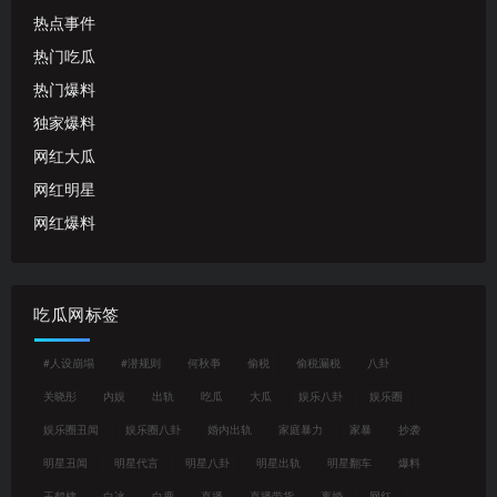
热点事件
热门吃瓜
热门爆料
独家爆料
网红大瓜
网红明星
网红爆料
吃瓜网标签
#人设崩塌
#潜规则
何秋亊
偷税
偷税漏税
八卦
关晓彤
内娱
出轨
吃瓜
大瓜
娱乐八卦
娱乐圈
娱乐圈丑闻
娱乐圈八卦
婚内出轨
家庭暴力
家暴
抄袭
明星丑闻
明星代言
明星八卦
明星出轨
明星翻车
爆料
王鹤棣
白冰
白鹿
直播
直播带货
离婚
网红