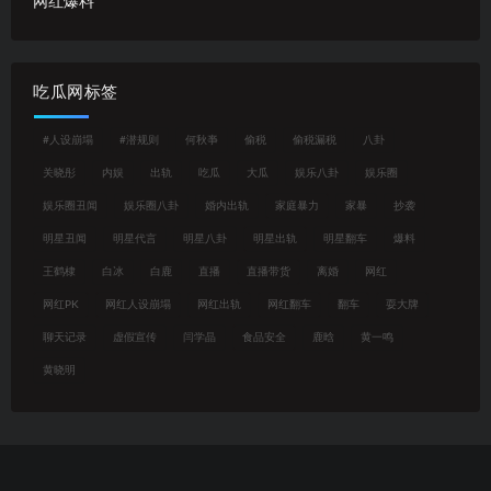
网红爆料
吃瓜网标签
#人设崩塌
#潜规则
何秋亊
偷税
偷税漏税
八卦
关晓彤
内娱
出轨
吃瓜
大瓜
娱乐八卦
娱乐圈
娱乐圈丑闻
娱乐圈八卦
婚内出轨
家庭暴力
家暴
抄袭
明星丑闻
明星代言
明星八卦
明星出轨
明星翻车
爆料
王鹤棣
白冰
白鹿
直播
直播带货
离婚
网红
网红PK
网红人设崩塌
网红出轨
网红翻车
翻车
耍大牌
聊天记录
虚假宣传
闫学晶
食品安全
鹿晗
黄一鸣
黄晓明