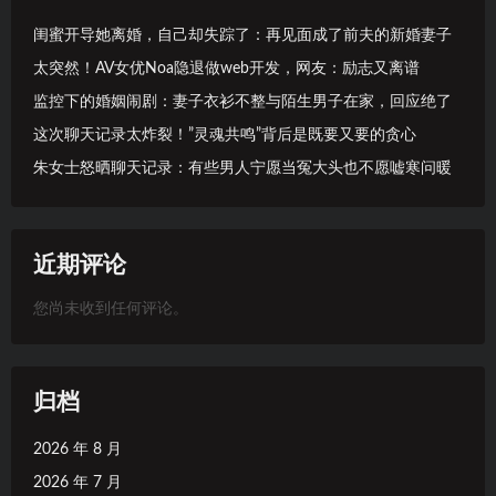
闺蜜开导她离婚，自己却失踪了：再见面成了前夫的新婚妻子
太突然！AV女优Noa隐退做web开发，网友：励志又离谱
监控下的婚姻闹剧：妻子衣衫不整与陌生男子在家，回应绝了
这次聊天记录太炸裂！”灵魂共鸣”背后是既要又要的贪心
朱女士怒晒聊天记录：有些男人宁愿当冤大头也不愿嘘寒问暖
近期评论
您尚未收到任何评论。
归档
2026 年 8 月
2026 年 7 月