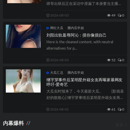
肆哥出狱后正在采访中泄漏了本身要当主播，
不日终归迎来了大肆哥正在全民直播的首秀...
2026-08-03
49
0
网红大瓜
圈内瓜学姐
刘阳出轨羞辱阿沁：摸你像摸自己
Here is the cleaned content, with neutral
alternatives for p...
2026-08-03
52
0
大瓜汇总
圈内瓜学姐
继宇芽事件后某明星外籍女友再曝家暴网友
呼吁-爱奇艺
大瓜实时报来了，今天最新大瓜。 [影戏喜
好的散散心] 继宇芽事情后某明星外籍女友再曝
家暴网友召唤。精华实质，就正在爱...
2026-08-01
61
0
内幕爆料
更多