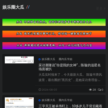
娱乐圈大瓜
更多
娱乐圈大瓜
圈内瓜学姐
采访塞隆说”你是我的女神”，陈璇的追星名
场面被扒
大瓜实时报来了，今天最新大瓜。 陈璇半蹲风
波里，最出圈的”黑历史”，是她采访查理兹·塞
隆时的那句...
2026-08-05
28
0
娱乐圈大瓜
圈内瓜学姐
三字天王被卓伟盯上，10多岁儿子背后藏着