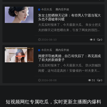
今日大瓜
圈内瓜学姐
朱女士怒晒聊天记录：有些男人宁愿当冤大
头也不愿嘘寒问暖
大瓜实时报来了，今天最新大瓜。 朱女士把丈
夫的聊天记录怒晒出来，引发了网友的强烈共
鸣。记录里，丈夫对红颜知己百般讨好，大...
2026-08-10
8
0
今日大瓜
圈内瓜学姐
闺蜜开导她离婚，自己却失踪了：再见面成
了前夫的新婚妻子
大瓜实时报来了，今天最新大瓜。 防火防贼防
闺蜜，这句话是真的！安徽省的一对夫妻天天
吵架，妻子还会向闺蜜吐槽丈夫种种不是。...
2026-08-08
51
0
短视频网红专属吃瓜，实时更新主播圈内爆料