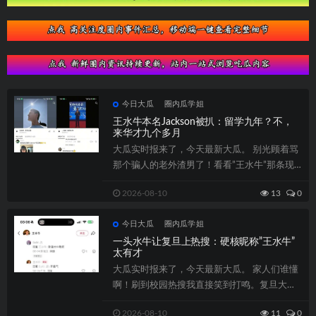
今日大瓜
圈内瓜学姐
王水牛本名Jackson被扒：留学九年？不，
来华才九个多月
大瓜实时报来了，今天最新大瓜。 别光顾着骂
那个骗人的老外渣男了！看看”王水牛”那条现
在已经私密了...
2026-08-10
13
0
今日大瓜
圈内瓜学姐
一头水牛让复旦上热搜：硬核昵称”王水牛”
太有才
大瓜实时报来了，今天最新大瓜。 家人们谁懂
啊！刷到校园热搜我直接笑到打鸣。复旦大学
突然火了，不是因为什么科研成果，而是因...
2026-08-10
11
0