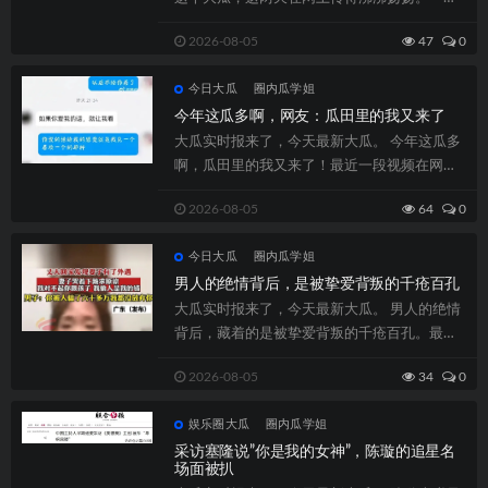
90后货车司机提前回家，撞见妻子在家和...
2026-08-05
47
0
今日大瓜
圈内瓜学姐
今年这瓜多啊，网友：瓜田里的我又来了
大瓜实时报来了，今天最新大瓜。 今年这瓜多
啊，瓜田里的我又来了！最近一段视频在网上
火了，据说是甘肃通渭那边传出来的，这身...
2026-08-05
64
0
今日大瓜
圈内瓜学姐
男人的绝情背后，是被挚爱背叛的千疮百孔
大瓜实时报来了，今天最新大瓜。 男人的绝情
背后，藏着的是被挚爱背叛的千疮百孔。最近
这个看破防的故事，让我想了很多。 男人...
2026-08-05
34
0
娱乐圈大瓜
圈内瓜学姐
采访塞隆说”你是我的女神”，陈璇的追星名
场面被扒