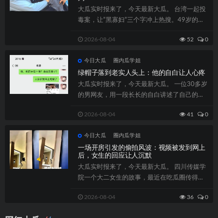
大瓜实时报来了，今天最新大瓜。 台湾一起投
毒案，让”黑寡妇”三个字冲上热搜。49岁的杨
锦屏，被控...
2026-08-04
52
0
今日大瓜
圈内瓜学姐
绿帽子落到老实人头上：他的自白让人心疼
大瓜实时报来了，今天最新大瓜。 一位30多岁
的男网友，用一段长长的自白讲述了自己的遭
遇，看得人心里发酸。他说从来没想到，...
2026-08-04
41
0
今日大瓜
圈内瓜学姐
一场开房引发的偷拍风波：视频被发到网上
后，女生的回应让人沉默
大瓜实时报来了，今天最新大瓜。 四川传媒学
院一个大二女生的故事，最近在吃瓜圈传得挺
开。她在酒吧兼职打工，有天晚上认识了一...
2026-08-04
36
0