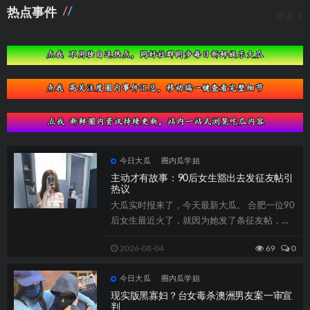
热点事件
更多
今日大瓜
圈内瓜学姐
主动才有故事：90后女生豁出去发征友帖引
热议
大瓜实时报来了，今天最新大瓜。 合肥一位90
后女生最近火了，就因为她发了条征友帖，配
文”主动才有故事R...
2026-08-04
69
0
今日大瓜
圈内瓜学姐
现实版黑寡妇？台女毒杀澳洲男友案一审宣
判