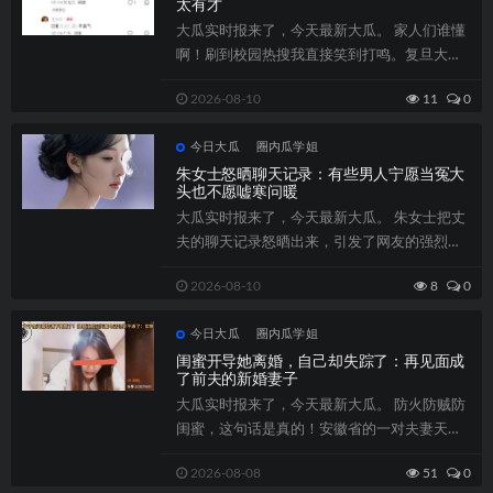
太有才
大瓜实时报来了，今天最新大瓜。 家人们谁懂
啊！刷到校园热搜我直接笑到打鸣。复旦大学
突然火了，不是因为什么科研成果，而是因...
2026-08-10
11
0
今日大瓜
圈内瓜学姐
朱女士怒晒聊天记录：有些男人宁愿当冤大
头也不愿嘘寒问暖
大瓜实时报来了，今天最新大瓜。 朱女士把丈
夫的聊天记录怒晒出来，引发了网友的强烈共
鸣。记录里，丈夫对红颜知己百般讨好，大...
2026-08-10
8
0
今日大瓜
圈内瓜学姐
闺蜜开导她离婚，自己却失踪了：再见面成
了前夫的新婚妻子
大瓜实时报来了，今天最新大瓜。 防火防贼防
闺蜜，这句话是真的！安徽省的一对夫妻天天
吵架，妻子还会向闺蜜吐槽丈夫种种不是。...
2026-08-08
51
0