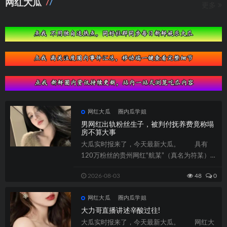
网红大瓜
更多
网红大瓜
圈内瓜学姐
男网红出轨粉丝生子，被判付抚养费竟称塌
房不算大事
大瓜实时报来了，今天最新大瓜。 具有
120万粉丝的贵州网红“航某”（真名为符某），
因正在婚姻存续光阴与女子黄某爱情并...
2026-08-03
48
0
网红大瓜
圈内瓜学姐
大力哥直播讲述辛酸过往!
大瓜实时报来了，今天最新大瓜。 网红大