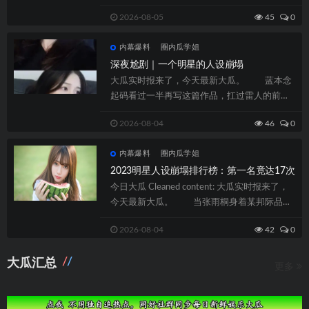
敏治理，请认真拜望，暂时查问结果仅供参...
2026-08-05
45
0
内幕爆料
圈内瓜学姐
深夜尬剧｜一个明星的人设崩塌
大瓜实时报来了，今天最新大瓜。 蓝本念
起码看过一半再写这篇作品，扛过雷人的前两
集，还认为剧情会徐徐好转，可是看过67...
2026-08-04
46
0
内幕爆料
圈内瓜学姐
2023明星人设崩塌排行榜：第一名竟达17次
今日大瓜 Cleaned content: 大瓜实时报来了，
今天最新大瓜。 当张雨桐身着某邦际品牌
高定治服亮相乡村公...
2026-08-04
42
0
大瓜汇总
更多