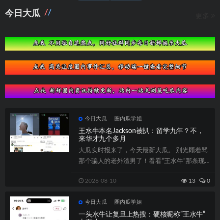
章
导
今日大瓜
更多
航
今日大瓜
圈内瓜学姐
王水牛本名Jackson被扒：留学九年？不，
来华才九个多月
大瓜实时报来了，今天最新大瓜。 别光顾着骂
那个骗人的老外渣男了！看看”王水牛”那条现
在已经私密了...
2026-08-10
13
0
今日大瓜
圈内瓜学姐
一头水牛让复旦上热搜：硬核昵称”王水牛”