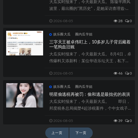
大瓜实时报来了，今天最新大瓜。 陈璇半蹲风
波里，最出圈的”黑历史”，是她采访查理兹·塞
隆时的那句...
2026-08-05
28
0
娱乐圈大瓜
圈内瓜学姐
三字天王被卓伟盯上，10多岁儿子背后藏着
一笔狗血旧账
大瓜实时报来了，今天最新大瓜。 8月4日，卓
伟爆料又添新料：某位华语乐坛天王，私下有
一个10多岁的儿子。消息一出，全网都...
2026-08-05
46
0
娱乐圈大瓜
圈内瓜学姐
明星偷逃税再被罚：偷和逃是最拙劣的表演
大瓜实时报来了，今天最新大瓜。 即日，
邦度税务总局揭橥4起涉税案件，个中女戏子袁
冰妍及其闭系企业偷遁税被追缴、加收滞...
2026-08-05
39
0
文
上一页
下一页