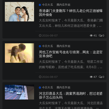
今日大瓜
圈内瓜学姐
香港豪门夫妻翻车？林恬儿老公何正德被曝
国外偷食
大瓜实时报来了，今天最新大瓜。 香港豪门圈
又出大瓜，林恬儿和何正德这对恩爱夫妻，如
今何正德被曝在国外偷食，亲密画面被网友...
2026-08-07
41
0
今日大瓜
圈内瓜学姐
周也工作室账号改名引猜测，网友：这是官
宣单身吧
大瓜实时报来了，今天最新大瓜。 明星工作室
的账号昵称，居然成了吃瓜线索。8月6日，周
也工作室做电影云包场，账号昵称被网友...
2026-08-07
47
0
今日大瓜
圈内瓜学姐
河北巨鹿县大瓜：跳窗男逃跑时，想过老婆
孩子怎么抬头吗
大瓜实时报来了，今天最新大瓜。 河北巨鹿县
这个大瓜，这两天在网上传得沸沸扬扬。一个