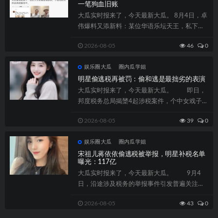
一笔狗血旧账
大瓜实时报来了，今天最新大瓜。 8月4日，卓
伟爆料又添新料：某位华语乐坛天王，私下有
一个10多岁的儿子。消息一出，全网都...
2026-08-05
46
0
娱乐圈大瓜
圈内瓜学姐
明星偷逃税再被罚：偷和逃是最拙劣的表演
大瓜实时报来了，今天最新大瓜。 即日，
邦度税务总局揭橥4起涉税案件，个中女戏子袁
冰妍及其闭系企业偷遁税被追缴、加收滞...
2026-08-05
39
0
娱乐圈大瓜
圈内瓜学姐
宋祖儿蒋依依偷逃税被举报，明星补税名单
曝光：117亿
大瓜实时报来了，今天最新大瓜。 9月4
日，沿途涉及税务的举报事件引发普遍关注，
该事件的主人公宋祖儿成为焦点。不久后，...
2026-08-05
43
0