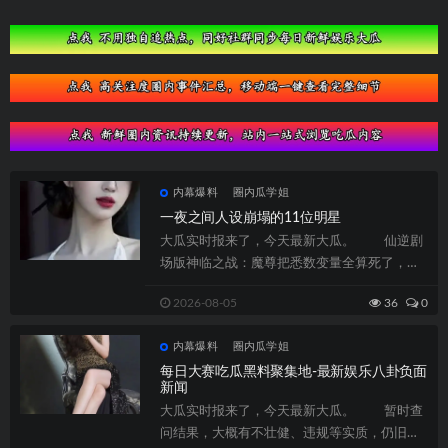
内幕爆料
圈内瓜学姐
一夜之间人设崩塌的11位明星
大瓜实时报来了，今天最新大瓜。 仙逆剧
场版神临之战：魔尊把悉数变量全算死了，偏
偏漏了分身不分主从这一条，那这场博弈真...
2026-08-05
36
0
内幕爆料
圈内瓜学姐
每日大赛吃瓜黑料聚集地-最新娱乐八卦负面
新闻
大瓜实时报来了，今天最新大瓜。 暂时查
问结果，大概有不壮健、违规等实质，仍旧脱