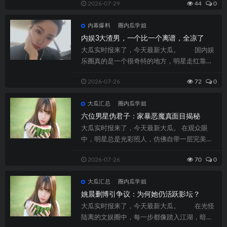
2026-07-29
44
0
内幕爆料
圈内瓜学姐
内娱3大渣男，一个比一个离谱，全凉了
大瓜实时报来了，今天最新大瓜。 国内娱
乐圈真的是一个很奇特的地方，明星走红靠运
气、靠气力、靠人设，可塌房往往只须要一...
2026-07-26
72
0
大瓜汇总
圈内瓜学姐
六位男星伪君子：家暴恶魔真面目揭秘
大瓜实时报来了，今天最新大瓜。 在观众眼
中，明星总是光彩照人，仿佛自带一层完美滤
镜。然而，娱乐圈的“造星”能力实在太过强...
2026-07-26
70
0
大瓜汇总
圈内瓜学姐
姚晨删博引争议：为何她仍活跃影坛？
大瓜实时报来了，今天最新大瓜。 在光怪
陆离的文娱圈中，每一步都像踏入江湖，暗流