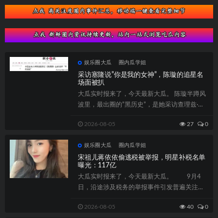
娱乐圈大瓜
圈内瓜学姐
采访塞隆说”你是我的女神”，陈璇的追星名
场面被扒
大瓜实时报来了，今天最新大瓜。 陈璇半蹲风
波里，最出圈的”黑历史”，是她采访查理兹·塞
隆时的那句...
2026-08-05
27
0
娱乐圈大瓜
圈内瓜学姐
宋祖儿蒋依依偷逃税被举报，明星补税名单
曝光：117亿
大瓜实时报来了，今天最新大瓜。 9月4
日，沿途涉及税务的举报事件引发普遍关注，
该事件的主人公宋祖儿成为焦点。不久后，...
2026-08-05
40
0