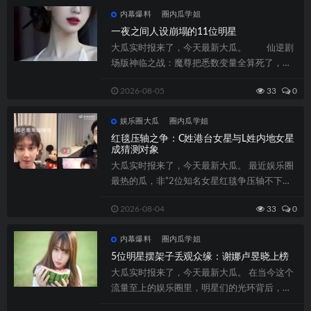
内幕爆料
圈内瓜学姐
一夜之间人设崩塌的11位明星
大瓜实时报来了，今天最新大瓜。 仙逆剧
场版神临之战：魔尊把悉数变量全算死了，偏
偏漏了分身不分主从这一条，那这场博弈真...
2026-08-05
33
0
娱乐圈大瓜
圈内瓜学姐
红毯压轴之争：C姓港台女星与L姓内地女星
成猜测对象
大瓜实时报来了，今天最新大瓜。 最近娱乐圈
最热的瓜，非”2位知名女星红毯争压轴不下车”
莫属。8月...
2026-08-04
33
0
内幕爆料
圈内瓜学姐
5位明星摆架子丢观众缘：谢娜卢昱晓上榜
大瓜实时报来了，今天最新大瓜。 在当今这个
流量至上的娱乐圈里，明星们的光环背后，似
乎渐渐忘却了最初的感恩与谦虚。2026...