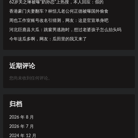
62岁关之琳被曝”奶孙恋”上热搜，本人回应：假的
香港豪门夫妻翻车？林恬儿老公何正德被曝国外偷食
周也工作室账号改名引猜测，网友：这是官宣单身吧
河北巨鹿县大瓜：跳窗男逃跑时，想过老婆孩子怎么抬头吗
今年这瓜多啊，网友：瓜田里的我又来了
近期评论
您尚未收到任何评论。
归档
2026 年 8 月
2026 年 7 月
2024 年 12 月