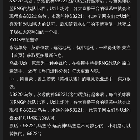
&8220;乌兹，永远的神&8221;这句话流行起来后，每当英雄联
盟RNG的战队比赛，Uzi上场时，各大直播平台的弹幕中就会出
现很多&8221;乌兹，永远的神&8221;，代表了网友们对Uzi的
喜爱和对Uzi实力的认可。后来随着水友们的不断重复，就变成
了现在大家熟知的一个梗。
YYDS奇葩翻译
永远单身，英语倒数，远远地死， 忧郁地死，一样得死等 关注
【首页】获取更多最新信息。
乌兹(Uzi)，原意为一种冲锋枪，在撸圈中特指RNG战队的简自
豪选手。 还有【热门爆料分类】每天更新内容。
Uzi，简自豪，曾是游戏《英雄联盟》的电竞职业选手，实力很
强。
&8220;乌兹，永远的神&8221;这句话流行起来后，每当英雄联
盟RNG的战队比赛，Uzi上场时，各大直播平台的弹幕中就会出
现很多&8221;乌兹，永远的神&8221;，代表了网友们对Uzi的
喜爱和对Uzi实力的认可。
原话：&8221;乌兹!永远滴神!乌兹是不可缺少的，小明是可以
替换的。&8221;