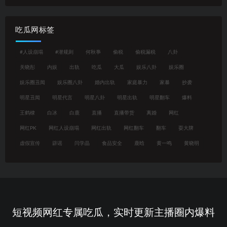
吃瓜网标签
#人设崩塌
#潜规则
何秋亊
偷税
偷税漏税
八卦
关晓彤
内娱
出轨
吃瓜
大瓜
娱乐八卦
娱乐圈
娱乐圈丑闻
娱乐圈八卦
婚内出轨
家庭暴力
家暴
抄袭
明星丑闻
明星代言
明星八卦
明星出轨
明星翻车
爆料
王鹤棣
白冰
白鹿
直播
直播带货
离婚
网红
网红PK
网红人设崩塌
网红出轨
网红翻车
翻车
耍大牌
虚假宣传
辟谣
闫学晶
食品安全
鹿晗
黄一鸣
黄晓明
短视频网红专属吃瓜，实时更新主播圈内爆料